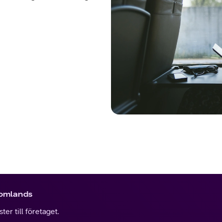
tomlands
er till företaget.