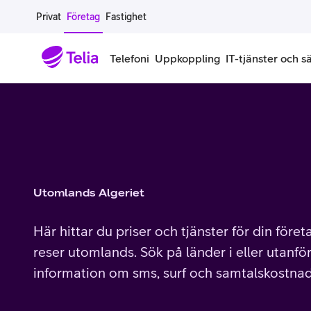
Gå till sidans innehåll
Privat
Företag
Fastighet
Telefoni
Uppkoppling
IT-tjänster och s
Abonnemang
Bredband
IT
Företagserbjudanden
Telefone
Säkerhet
Företagsabonnemang
Bredband för företag
Alla IT-tjänster
Alla erbjudanden
Företagste
All cybers
Mobilt ramavtal
Bredband fiber
IT-support på prenumeration
Hackad säkerhetskampanj
iPhone för
Molnback
Utomlands Algeriet
Köp mer surf
Bredband via mobilnätet
IT-support per ärende
Pluskund lojalitetsprogram
Samsung fö
DDoS Prot
Här hittar du priser och tjänster för din före
Extra simkort
Mobilt bredband
Datorer
Mobilskal
Smart Säke
reser utomlands. Sök på länder i eller utanför
information om sms, surf och samtalskostnad
Täckningskarta
Modem och routrar
Skärmar och tillbehör
Surfplattor
Smart Säke