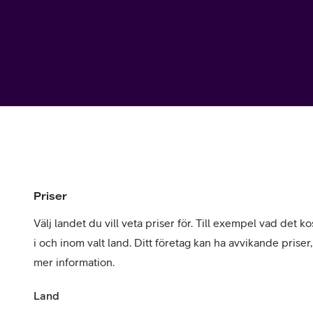
Utomlands
Mobil som 
SSL-certifi
Priser
Välj landet du vill veta priser för. Till exempel vad det kos
i och inom valt land. Ditt företag kan ha avvikande priser
mer information.
Land