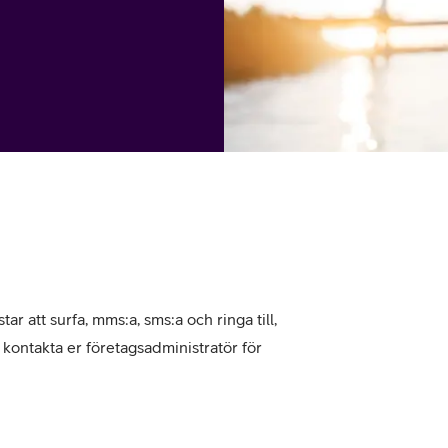
tjänst
kat
Avancerad 5G
Mer från Telia
tar att surfa, mms:a, sms:a och ringa till,
, kontakta er företagsadministratör för