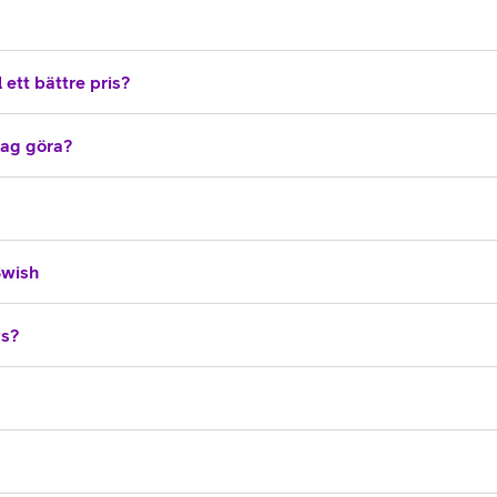
 ett bättre pris?
 jag göra?
Swish
vs?