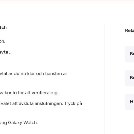
tjänst
kat
Avancerad 5G
Mer från Telia
tch
Rel
on.
avtal
.
B
al är du nu klar och tjänsten är
B
konto för att verifiera dig.
H
 valet att avsluta anslutningen. Tryck på
sung Galaxy Watch.