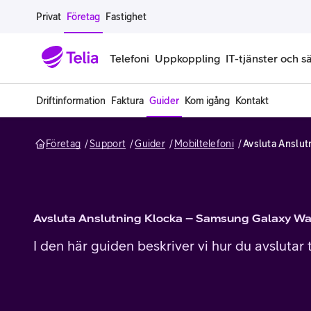
Gå till sidans innehåll
Privat
Företag
Fastighet
Telefoni
Uppkoppling
IT-tjänster och s
Driftinformation
Faktura
Guider
Kom igång
Kontakt
Abonnemang
Bredband
IT
Företagserbjudanden
Telefone
Säkerhet
Företag
Support
Guider
Mobiltelefoni
Avsluta Anslu
Företagsabonnemang
Bredband för företag
Alla IT-tjänster
Alla erbjudanden
Företagste
All cybers
Mobilt ramavtal
Bredband fiber
IT-support på prenumeration
Hackad säkerhetskampanj
iPhone för
Molnback
Köp mer surf
Bredband via mobilnätet
IT-support per ärende
Pluskund lojalitetsprogram
Samsung fö
DDoS Prot
Avsluta Anslutning Klocka – Samsung Galaxy W
I den här guiden beskriver vi hur du avslutar
Extra simkort
Mobilt bredband
Datorer
Mobilskal
Smart Säke
Täckningskarta
Modem och routrar
Skärmar och tillbehör
Surfplattor
Smart Säke