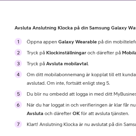
Utomlands
Mobil som 
SSL-certifi
Avsluta Anslutning Klocka på din Samsung Galaxy Wa
Öppna appen
Galaxy Wearable
på din mobiltelef
Tryck på
Klockinställningar
och därefter på
Mobil
Tryck på
Avsluta mobilavtal
.
Om ditt mobilabonnemang är kopplat till ett kundavt
avslutad. Om inte, fortsätt enligt steg 5.
Du blir nu ombedd att logga in med ditt MyBusiness-
När du har loggat in och verifieringen är klar får nu
Avsluta
och därefter
OK
för att avsluta tjänsten.
Klart! Anslutning Klocka är nu avslutat på din Sam