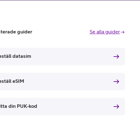
aterade guider
Se alla guider
eställ datasim
eställ eSIM
itta din PUK‑kod