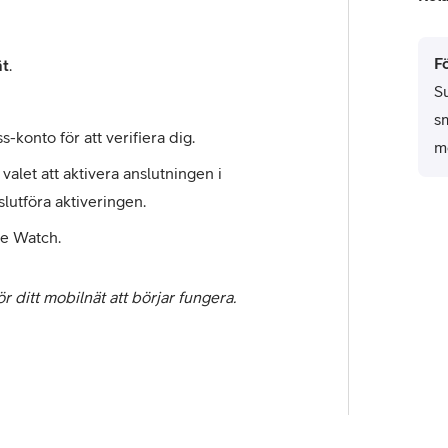
F
ät
.
Su
sm
konto för att verifiera dig.
m
 valet att aktivera anslutningen i
 slutföra aktiveringen.
le Watch.
r ditt mobilnät att börjar fungera.