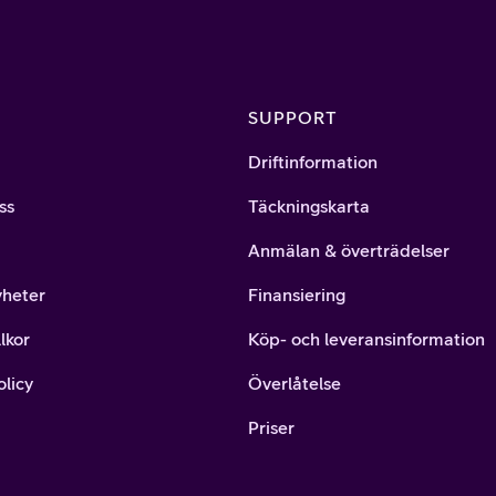
SUPPORT
Driftinformation
ss
Täckningskarta
Anmälan & överträdelser
yheter
Finansiering
lkor
Köp- och leveransinformation
olicy
Överlåtelse
Priser