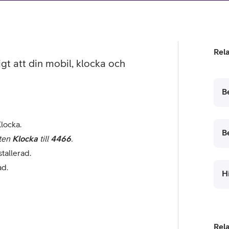
tjänst
kat
Avancerad 5G
Mer från Telia
Rel
igt att din mobil, klocka och
B
locka.
B
xten
Klocka
till
4466
.
tallerad.
ad.
H
Rel