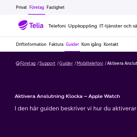
Gå till sidans innehåll
Privat
Företag
Fastighet
Telefoni
Uppkoppling
IT-tjänster och s
Driftinformation
Faktura
Guider
Kom igång
Kontakt
Abonnemang
Bredband
IT
Företagserbjudanden
Telefone
Säkerhet
Företag
Support
Guider
Mobiltelefoni
Aktivera Anslu
Företagsabonnemang
Bredband för företag
Alla IT-tjänster
Alla erbjudanden
Företagste
All cybers
Mobilt ramavtal
Bredband fiber
IT-support på prenumeration
Hackad säkerhetskampanj
iPhone för
Molnback
Köp mer surf
Bredband via mobilnätet
IT-support per ärende
Pluskund lojalitetsprogram
Samsung fö
DDoS Prot
Aktivera Anslutning Klocka – Apple Watch
I den här guiden beskriver vi hur du aktiver
Extra simkort
Mobilt bredband
Datorer
Mobilskal
Smart Säke
Täckningskarta
Modem och routrar
Skärmar och tillbehör
Surfplattor
Smart Säke