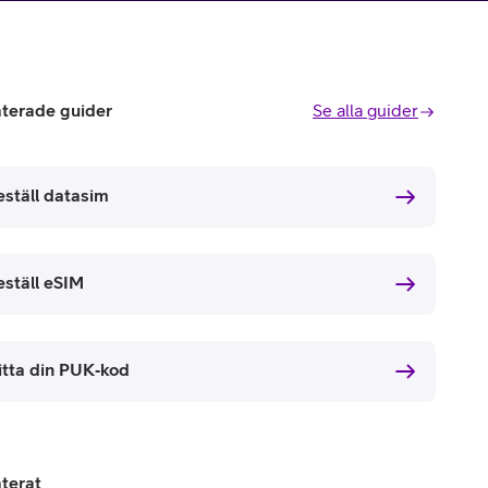
aterade guider
Se alla guider
eställ datasim
eställ eSIM
itta din PUK‑kod
aterat