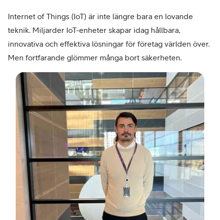
Internet of Things (IoT) är inte längre bara en lovande
teknik. Miljarder IoT-enheter skapar idag hållbara,
innovativa och effektiva lösningar för företag världen över.
Men fortfarande glömmer många bort säkerheten.
Osc
Eklu
Berg
IoT
Solu
Man
på
Telia
Sver