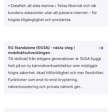
• DataNet: all data stannar i Telias fibernät och når
kundens datacenter utan att passera internet – för
högsta tillgänglighet och prestanda.
5G Standalone (5GSA) - nästa steg i
mobilnätsutvecklingen
Till skillnad från tidigare generationer är 5GSA byggt
helt på en ny kärnnätverksarkitektur som möjliggör
högre säkerhet, ökad tillförlitlighet och mer flexibilitet.
Funktioner som end-to-end-kryptering,
nätverksisolering och privata nätverk ger
verksamheter – särskilt viktigt inom sjukvård, industri
och räddningstjänst – full kontroll och skydd på
högsta nivå.