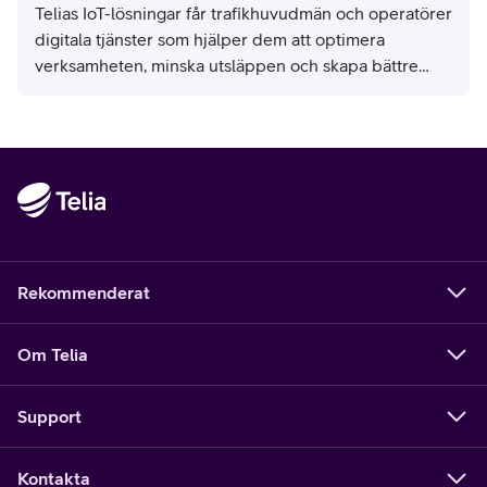
Telias IoT-lösningar får trafikhuvudmän och operatörer
digitala tjänster som hjälper dem att optimera
verksamheten, minska utsläppen och skapa bättre
resor för både passagerare och förare. Enligt den
senaste analysen från Berg Insight fortsätter antalet
bussar med Telias Smart Kollektivtrafik-tjänster att öka
i Norden.
Rekommenderat
Om Telia
Support
Kontakta