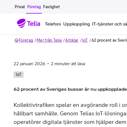
Gå till sidans innehåll
Privat
Företag
Fastighet
Telefoni
Uppkoppling
IT-tjänster och s
Företag
Mer från Telia
Artiklar
IoT
62 procent av Sver
Abonnemang
Bredband
IT
Företagserbjudanden
Telefone
Säkerhet
Företagsabonnemang
Bredband för företag
Alla IT-tjänster
Alla erbjudanden
Företagste
All cybers
22 januari 2026
2
minuter att läsa
Mobilt ramavtal
Bredband fiber
IT-support på prenumeration
Hackad säkerhetskampanj
iPhone för
Molnback
IoT
Köp mer surf
Bredband via mobilnätet
IT-support per ärende
Pluskund lojalitetsprogram
Samsung fö
DDoS Prot
62 procent av Sveriges bussar är nu uppkopplade 
Extra simkort
Mobilt bredband
Datorer
Mobilskal
Smart Säke
Kollektivtrafiken spelar en avgörande roll i 
hållbart samhälle. Genom Telias IoT-lösninga
Täckningskarta
Modem och routrar
Skärmar och tillbehör
Surfplattor
Smart Säke
operatörer digitala tjänster som hjälper de