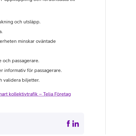
ukning och utsläpp.
a.
äkerheten minskar oväntade
e och passagerare.
r informativ för passagerare.
 validera biljetter.
art kollektivtrafik – Telia Företag