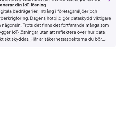
lanerar din IoT-lösning
gitala bedrägerier, intrång i företagsmiljöer och
yberkrigföring. Dagens hotbild gör dataskydd viktigare
n någonsin. Trots det finns det fortfarande många som
gger IoT-lösningar utan att reflektera över hur data
aktiskt skyddas. Här är säkerhetsaspekterna du bör
nka på när du kopplar upp, från sensor hela vägen till
n egen IT-miljö.