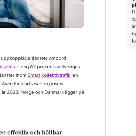
p
Di
c
ä
by
f
tä
di
as uppkopplade tjänster ombord i
nsight
är idag 62 procent av Sveriges
tjänster inom
Smart Kollektivtrafik
, en
 Även Finland visar en positiv
nt år 2023. Norge och Danmark ligger på
Björn
Hansen,
en effektiv och hållbar
kommersiellt