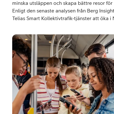
Utomlands
Mobil som 
SSL-certifi
minska utsläppen och skapa bättre resor för
Enligt den senaste analysen från Berg Insigh
Telias Smart Kollektivtrafik-tjänster att öka i