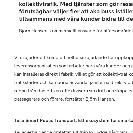
kollektivtrafik. Med tjänster som gör re
förutsägbar väljer fler att åka buss istället
tillsammans med våra kunder bidra till d
Björn Hansen, kommersiellt ansvarig för affärsområdet
Vi erbjuder ett komplett helhetserbjudande för uppkoppl
leveransorganisation som arbetar nära våra kunder och p
kan installeras direkt i fabrik, vilket gör att kollektivtraf
trafikstarter och kan börja använda tjänsterna direkt vid
redan från dag ett kan effektivisera sin drift och skapa 
passagerare och förare, fortsätter Björn Hansen.
Telia Smart Public Transport: Ett ekosystem för smarta
Telias erbjudande omfattar allt från IoT Edge hårdvara, 