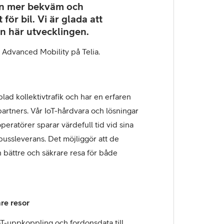
san mer bekväm och
ansvarig
 för bil. Vi är glada att
för
en här utvecklingen.
affärsområdet
Advanced
 Advanced Mobility på Telia.
Mobility
på
Telia.
ad kollektivtrafik och har en erfaren
artners. Vår IoT-hårdvara och lösningar
ikoperatörer sparar värdefull tid vid sina
 bussleverans. Det möjliggör att de
en bättre och säkrare resa för både
re resor
IoT-uppkoppling och fordonsdata till