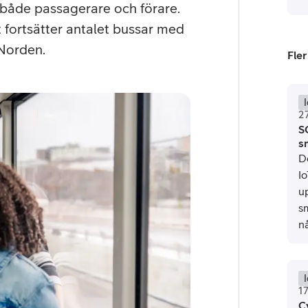
tjänst
kat
Avancerad 5G
Mer från Telia
 både passagerare och förare.
t fortsätter antalet bussar med
 Norden.
Fler
2
S
s
D
I
u
sm
nå
oc
1
C