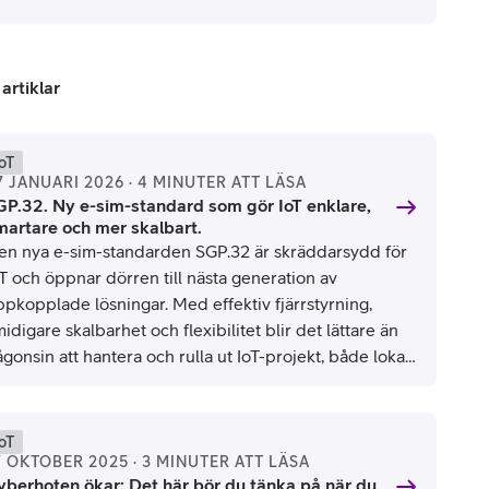
 artiklar
IoT
7 JANUARI 2026 · 4 MINUTER ATT LÄSA
GP.32. Ny e-sim-standard som gör IoT enklare,
martare och mer skalbart.
en nya e-sim-standarden SGP.32 är skräddarsydd för
oT och öppnar dörren till nästa generation av
ppkopplade lösningar. Med effektiv fjärrstyrning,
idigare skalbarhet och flexibilitet blir det lättare än
gonsin att hantera och rulla ut IoT-projekt, både lokalt
h globalt.
IoT
7 OKTOBER 2025 · 3 MINUTER ATT LÄSA
yberhoten ökar: Det här bör du tänka på när du