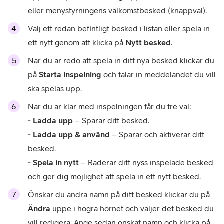
eller menystyrningens välkomstbesked (knappval).
Välj ett redan befintligt besked i listan eller spela in
ett nytt genom att klicka på
Nytt besked
.
När du är redo att spela in ditt nya besked klickar du
på
Starta inspelning
och talar in meddelandet du vill
ska spelas upp.
När du är klar med inspelningen får du tre val:
- Ladda upp
– Sparar ditt besked.
- Ladda upp & använd
– Sparar och aktiverar ditt
besked.
- Spela in nytt
– Raderar ditt nyss inspelade besked
och ger dig möjlighet att spela in ett nytt besked.
Önskar du ändra namn på ditt besked klickar du på
Ändra
uppe i högra hörnet och väljer det besked du
vill redigera. Ange sedan önskat namn och klicka på