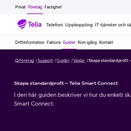
Gå till sidans innehåll
Privat
Företag
Fastighet
Telefoni
Uppkoppling
IT-tjänster och s
Driftinformation
Faktura
Guider
Kom igång
Kontakt
Abonnemang
Bredband
IT
Företagserbjudanden
Telefone
Säkerhet
Företag
Support
Guider
Växlar
Skapa standardprofil 
Företagsabonnemang
Bredband för företag
Alla IT-tjänster
Alla erbjudanden
Företagste
All cybers
Mobilt ramavtal
Bredband fiber
IT-support på prenumeration
Hackad säkerhetskampanj
iPhone för
Molnback
Skapa standardprofil – Telia Smart Connect
Köp mer surf
Bredband via mobilnätet
IT-support per ärende
Pluskund lojalitetsprogram
Samsung fö
DDoS Prot
I den här guiden beskriver vi hur du enkelt s
Smart Connect.
Extra simkort
Mobilt bredband
Datorer
Mobilskal
Smart Säke
Täckningskarta
Modem och routrar
Skärmar och tillbehör
Surfplattor
Smart Säke