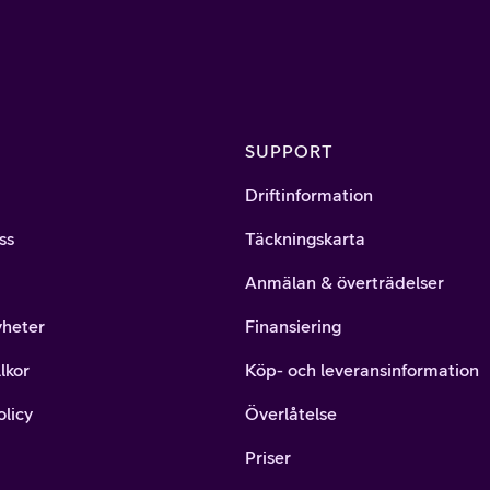
SUPPORT
Driftinformation
ss
Täckningskarta
Anmälan & överträdelser
yheter
Finansiering
lkor
Köp- och leveransinformation
olicy
Överlåtelse
Priser