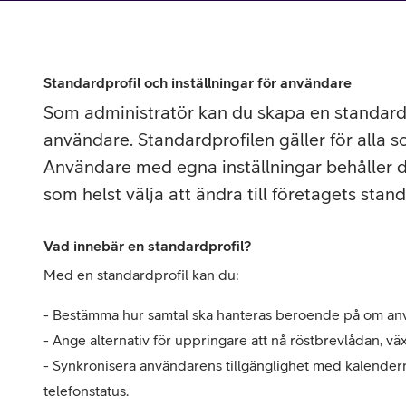
Utomlands
Mobil som 
SSL-certifi
Standardprofil och inställningar för användare
Som administratör kan du skapa en standardh
användare. Standardprofilen gäller för alla so
Användare med egna inställningar behåller d
som helst välja att ändra till företagets stand
Vad innebär en standardprofil?
Med en standardprofil kan du:
- Bestämma hur samtal ska hanteras beroende på om använ
- Ange alternativ för uppringare att nå röstbrevlådan, väx
- Synkronisera användarens tillgänglighet med kalendern f
telefonstatus.