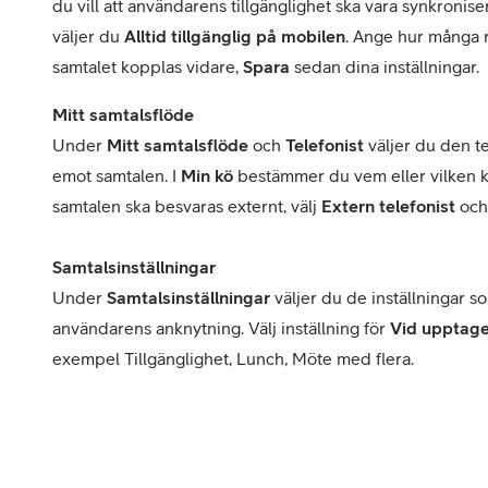
du vill att användarens tillgänglighet ska vara synkron
väljer du
Alltid tillgänglig på mobilen
. Ange hur många r
samtalet kopplas vidare,
Spara
sedan dina inställningar.
Mitt samtalsflöde
Under
Mitt samtalsflöde
och
Telefonist
väljer du den t
emot samtalen. I
Min kö
bestämmer du vem eller vilken kö
samtalen ska besvaras externt, välj
Extern telefonist
och 
Samtalsinställningar
Under
Samtalsinställningar
väljer du de inställningar s
användarens anknytning. Välj inställning för
Vid upptage
exempel Tillgänglighet, Lunch, Möte med flera.