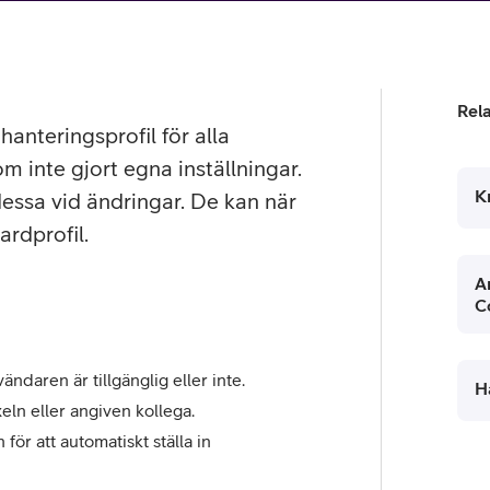
tjänst
kat
Avancerad 5G
Mer från Telia
Rel
anteringsprofil för alla
m inte gjort egna inställningar.
K
essa vid ändringar. De kan när
ardprofil.
A
C
daren är tillgänglig eller inte.
H
eln eller angiven kollega.
ör att automatiskt ställa in