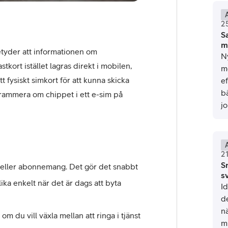
2
S
m
betyder att informationen om
N
tkort istället lagras direkt i mobilen,
m
tt fysiskt simkort för att kunna skicka
e
b
ogrammera om chippet i ett e-sim på
j
2
Sn
l eller abonnemang. Det gör det snabbt
s
ka enkelt när det är dags att byta
Id
de
nä
 du vill växla mellan att ringa i tjänst
mi