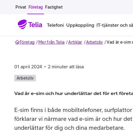
Gå till sidans innehåll
Privat
Företag
Fastighet
Telefoni
Uppkoppling
IT-tjänster och s
Företag
Mer från Telia
Artiklar
Arbetsliv
Vad är e-sim 
Abonnemang
Bredband
IT
Företagserbjudanden
Telefone
Säkerhet
Företagsabonnemang
Bredband för företag
Alla IT-tjänster
Alla erbjudanden
Företagste
All cybers
01 april 2024
2
minuter att läsa
Mobilt ramavtal
Bredband fiber
IT-support på prenumeration
Hackad säkerhetskampanj
iPhone för
Molnback
Arbetsliv
Köp mer surf
Bredband via mobilnätet
IT-support per ärende
Pluskund lojalitetsprogram
Samsung fö
DDoS Prot
Vad är e-sim och hur underlättar det för ert föret
Extra simkort
Mobilt bredband
Datorer
Mobilskal
Smart Säke
E-sim finns i både mobiltelefoner, surfplatto
förklarar vi närmare vad e-sim är och hur det
Täckningskarta
Modem och routrar
Skärmar och tillbehör
Surfplattor
Smart Säke
underlättar för dig och dina medarbetare.