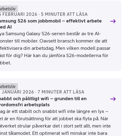
Arbetsliv
5 FEBRUARI 2026 · 5 MINUTER ATT LÄSA
amsung S26 som jobbmobil – effektivt arbete
ed AI
ya Samsung Galaxy S26-serien består av tre AI-
onster till mobiler. Oavsett bransch kommer de att
ffektivisera din arbetsdag. Men vilken modell passar
äst för dig? Här kan du jämföra S26-modellerna för
obbet.
Arbetsliv
1 JANUARI 2026 · 7 MINUTER ATT LÄSA
abbt och pålitligt wifi – grunden till en
vordomsfri arbetsplats
ag är ett stabilt och snabbt wifi inte längre en lyx –
t är en förutsättning för att jobbet ska flyta på. När
tverket strular påverkar det i stort sett allt, men inte
nst tålamodet. Ett optimerat wifi minskar inte bara