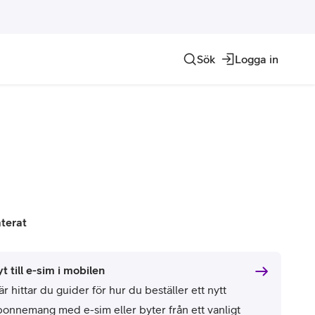
Sök
Logga in
Internet of things
Contact Center
Hosting och domän
Allt inom IoT
Telia ACE
Alla hostingtjänster
Crowd Insights
Genesys Cloud
Telia DNS
Domännamn
aterat
t till e-sim i mobilen
r hittar du guider för hur du beställer ett nytt
bonnemang med e-sim eller byter från ett vanligt