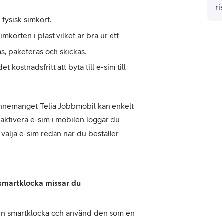
ri
fö
fysisk simkort.
h
simkorten i plast vilket är bra ur ett
as, paketeras och skickas.
et kostnadsfritt att byta till e-sim till
nnemanget Telia Jobbmobil kan enkelt
t aktivera e-sim i mobilen loggar du
 välja e-sim redan när du beställer
n smartklocka missar du
 en smartklocka och använd den som en