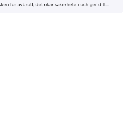
sken för avbrott, det ökar säkerheten och ger ditt
retag den flexibilitet som krävs idag. Kort sagt: mindre
uvudvärk, mer fokus, bättre humör.