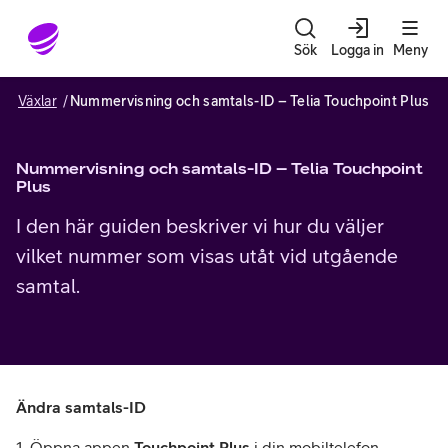
Gå till sidans innehåll
Sök
Logga in
Meny
Växlar
Nummervisning och samtals-ID – Telia Touchpoint Plus
Nummervisning och samtals-ID – Telia Touchpoint
Plus
I den här guiden beskriver vi hur du väljer
vilket nummer som visas utåt vid utgående
samtal.
Ändra samtals-ID
1. Öppna appen
Touchpoint Plus
i din mobiltelefon.