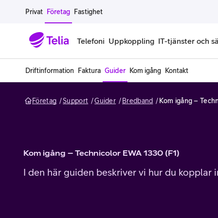
Gå till sidans innehåll
Privat
Företag
Fastighet
Telefoni
Uppkoppling
IT-tjänster och s
Driftinformation
Faktura
Guider
Kom igång
Kontakt
Abonnemang
Bredband
IT
Företagserbjudanden
Telefone
Säkerhet
Företag
Support
Guider
Bredband
Kom igång – Techn
Företagsabonnemang
Bredband för företag
Alla IT-tjänster
Alla erbjudanden
Företagste
All cybers
Mobilt ramavtal
Bredband fiber
IT-support på prenumeration
Hackad säkerhetskampanj
iPhone för
Molnback
Köp mer surf
Bredband via mobilnätet
IT-support per ärende
Pluskund lojalitetsprogram
Samsung fö
DDoS Prot
Kom igång – Technicolor EWA 1330 (F1)
I den här guiden beskriver vi hur du kopplar
Extra simkort
Mobilt bredband
Datorer
Mobilskal
Smart Säke
Täckningskarta
Modem och routrar
Skärmar och tillbehör
Surfplattor
Smart Säke