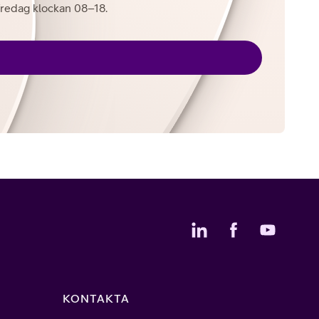
l fredag klockan 08–18.
KONTAKTA