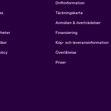
Driftinformation
ss
Täckningskarta
Anmälan & överträdelser
yheter
Finansiering
lkor
Köp- och leveransinformation
olicy
Överlåtelse
Priser