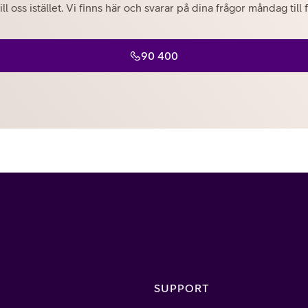
ill oss istället. Vi finns här och svarar på dina frågor måndag til
90 400
SUPPORT