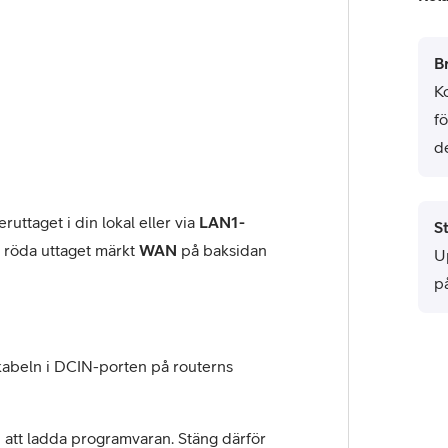
B
K
f
d
uttaget i din lokal eller via
LAN1-
St
 röda uttaget märkt
WAN
på baksidan
U
p
mkabeln i DCIN-porten på routerns
n att ladda programvaran. Stäng därför