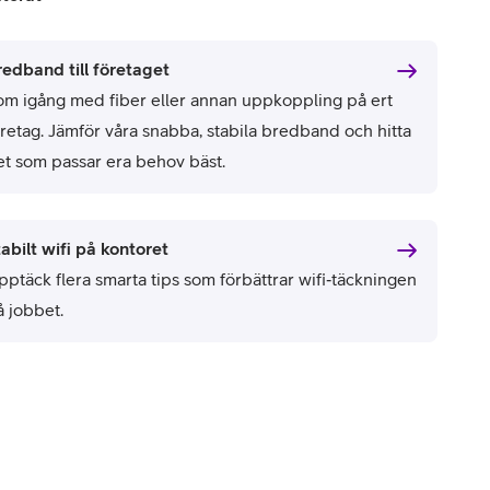
redband till företaget
om igång med fiber eller annan uppkoppling på ert
öretag. Jämför våra snabba, stabila bredband och hitta
et som passar era behov bäst.
abilt wifi på kontoret
pptäck flera smarta tips som förbättrar wifi‑täckningen
å jobbet.