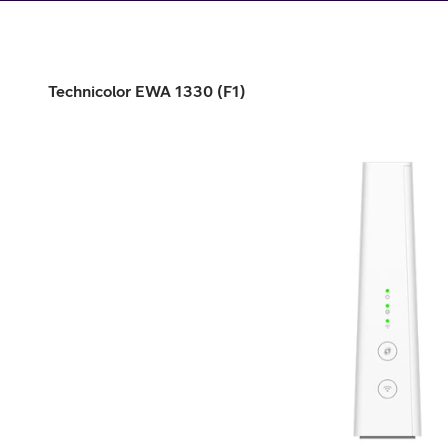
Utomlands
Mobil som 
SSL-certifi
Technicolor EWA 1330 (F1)