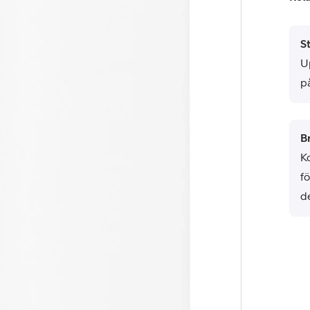
St
U
p
B
K
f
d