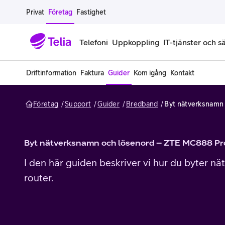
Gå till sidans innehåll
Privat
Företag
Fastighet
Telefoni
Uppkoppling
IT-tjänster och s
Driftinformation
Faktura
Guider
Kom igång
Kontakt
Abonnemang
Bredband
IT
Företagserbjudanden
Telefone
Säkerhet
Företag
Support
Guider
Bredband
Byt nätverksnamn
Företagsabonnemang
Bredband för företag
Alla IT-tjänster
Alla erbjudanden
Företagste
All cybers
Mobilt ramavtal
Bredband fiber
IT-support på prenumeration
Hackad säkerhetskampanj
iPhone för
Molnback
Byt nätverksnamn och lösenord – ZTE MC888 Pr
Köp mer surf
Bredband via mobilnätet
IT-support per ärende
Pluskund lojalitetsprogram
Samsung fö
DDoS Prot
I den här guiden beskriver vi hur du byter n
router.
Extra simkort
Mobilt bredband
Datorer
Mobilskal
Smart Säke
Täckningskarta
Modem och routrar
Skärmar och tillbehör
Surfplattor
Smart Säke