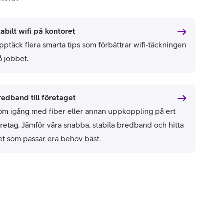
abilt wifi på kontoret
pptäck flera smarta tips som förbättrar wifi‑täckningen
å jobbet.
redband till företaget
om igång med fiber eller annan uppkoppling på ert
öretag. Jämför våra snabba, stabila bredband och hitta
et som passar era behov bäst.