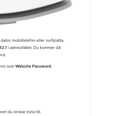
ator, mobiltelefon eller surfplatta.
32.1
i adressfältet. Du kommer då
ord.
ämns som
Website Password
.
et du önskar byta till.