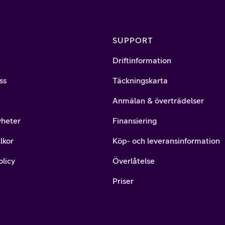
SUPPORT
Driftinformation
ss
Täckningskarta
Anmälan & överträdelser
yheter
Finansiering
lkor
Köp- och leveransinformation
olicy
Överlåtelse
Priser