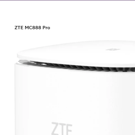
Utomlands
Mobil som 
SSL-certifi
ZTE MC888 Pro