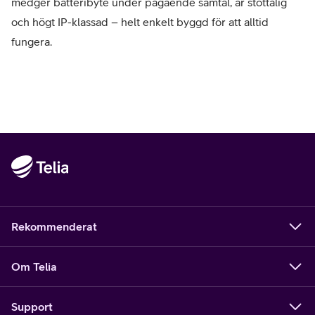
medger batteribyte under pågående samtal, är stöttålig
och högt IP-klassad – helt enkelt byggd för att alltid
fungera.
Rekommenderat
Om Telia
Support