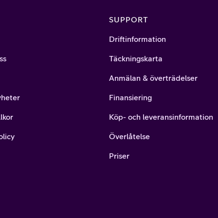
SUPPORT
Driftinformation
ss
Täckningskarta
Anmälan & överträdelser
yheter
Finansiering
lkor
Köp- och leveransinformation
olicy
Överlåtelse
Priser