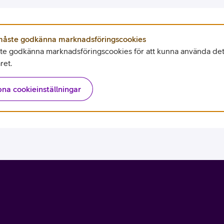
tjänst
kat
Avancerad 5G
Mer från Telia
åste godkänna marknadsföringscookies
e godkänna marknadsföringscookies för att kunna använda det
ret.
na cookieinställningar