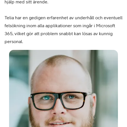
hjälp med sitt ärende.
Telia har en gedigen erfarenhet av underhåll och eventuell
felsökning inom alla applikationer som ingår i Microsoft
365, vilket gör att problem snabbt kan lösas av kunnig
personal.
–
And
Selli
verk
Frie