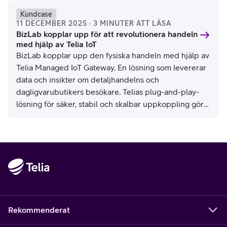
Kundcase
11 DECEMBER 2025 · 3 MINUTER ATT LÄSA
BizLab kopplar upp för att revolutionera handeln
med hjälp av Telia IoT
BizLab kopplar upp den fysiska handeln med hjälp av
Telia Managed IoT Gateway. En lösning som levererar
data och insikter om detaljhandelns och
dagligvarubutikers besökare. Telias plug-and-play-
lösning för säker, stabil och skalbar uppkoppling gör
allt möjligt. En revolution med enorm potential, säger
Alf Persson, CTO på BizLab.
Rekommenderat