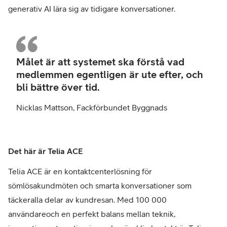
generativ AI lära sig av tidigare konversationer.
Nick
Matt
Målet är att systemet ska förstå vad
Fack
medlemmen egentligen är ute efter, och
Byg
bli bättre över tid.
Nicklas Mattson, Fackförbundet Byggnads
Det här är Telia ACE
Telia ACE är en kontaktcenterlösning för
sömlösakundmöten och smarta konversationer som
täckeralla delar av kundresan. Med 100 000
användareoch en perfekt balans mellan teknik,