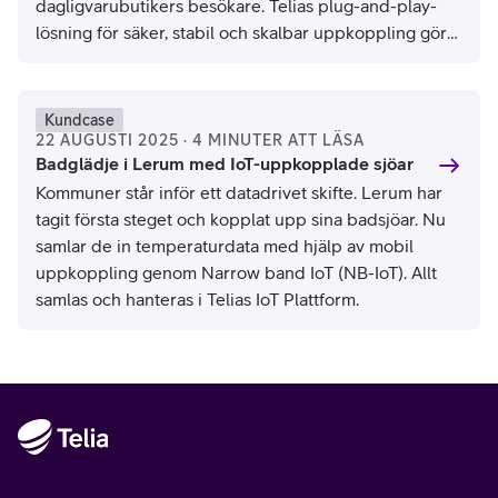
dagligvarubutikers besökare. Telias plug-and-play-
lösning för säker, stabil och skalbar uppkoppling gör
allt möjligt. En revolution med enorm potential, säger
Alf Persson, CTO på BizLab.
Kundcase
22 AUGUSTI 2025 · 4 MINUTER ATT LÄSA
Badglädje i Lerum med IoT-uppkopplade sjöar
Kommuner står inför ett datadrivet skifte. Lerum har
tagit första steget och kopplat upp sina badsjöar. Nu
samlar de in temperaturdata med hjälp av mobil
uppkoppling genom Narrow band IoT (NB-IoT). Allt
samlas och hanteras i Telias IoT Plattform.