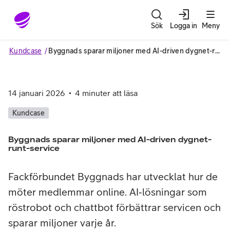
Gå till sidans innehåll
Sök
Logga in
Meny
Kundcase
Byggnads sparar miljoner med AI-driven dygnet-runt-service
14 januari 2026
4
minuter att läsa
Kundcase
Byggnads sparar miljoner med AI-driven dygnet-
runt-service
Fackförbundet Byggnads har utvecklat hur de
möter medlemmar online. AI‑lösningar som
röstrobot och chattbot förbättrar servicen och
sparar miljoner varje år.