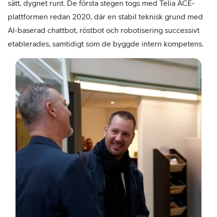
sätt, dygnet runt. De första stegen togs med Telia ACE-
plattformen redan 2020, där en stabil teknisk grund med
AI-baserad chattbot, röstbot och robotisering successivt
etablerades, samtidigt som de byggde intern kompetens.
Nick
Matt
Seni
Stra
Dev
Advi
Fack
Bygg