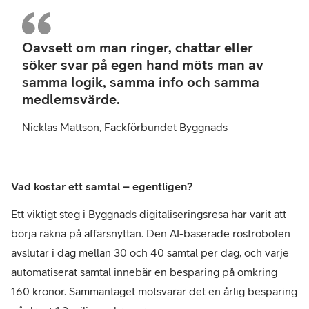
Nick
Matt
Oavsett om man ringer, chattar eller
Fack
söker svar på egen hand möts man av
Byg
samma logik, samma info och samma
medlemsvärde.
Nicklas Mattson, Fackförbundet Byggnads
Vad kostar ett samtal – egentligen?
Ett viktigt steg i Byggnads digitaliseringsresa har varit att
börja räkna på affärsnyttan. Den AI-baserade röstroboten
avslutar i dag mellan 30 och 40 samtal per dag, och varje
automatiserat samtal innebär en besparing på omkring
160 kronor. Sammantaget motsvarar det en årlig besparing