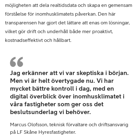
möjligheten att dela realtidsdata och skapa en gemensam
förståelse för inomhusklimatets påverkan. Den här
transparensen har gjort det lättare att enas om lösningar,
vilket gör drift och underhåll både mer proaktivt,
kostnadseffektivt och hållbart.
Mar
Olof
Jag erkänner att vi var skeptiska i början.
tekn
Men vi är helt övertygade nu. Vi har
förv
mycket bättre kontroll i dag, med en
och
digital överblick över inomhusklimatet i
drif
våra fastigheter som ger oss det
på
beslutsunderlag vi behöver.
LF
Skå
Marcus Olofsson, teknisk förvaltare och driftsansvarig
Hyre
på LF Skåne Hyresfastigheter.