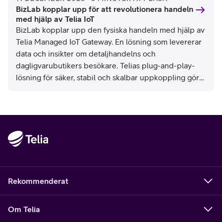
BizLab kopplar upp för att revolutionera handeln
med hjälp av Telia IoT
BizLab kopplar upp den fysiska handeln med hjälp av
Telia Managed IoT Gateway. En lösning som levererar
data och insikter om detaljhandelns och
dagligvarubutikers besökare. Telias plug-and-play-
lösning för säker, stabil och skalbar uppkoppling gör
allt möjligt. En revolution med enorm potential, säger
Alf Persson, CTO på BizLab.
Rekommenderat
Om Telia