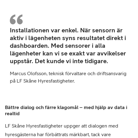
Mar
Olof
Installationen var enkel. När sensorn är
tekn
aktiv i lägenheten syns resultatet direkt i
förv
dashboarden. Med sensorer i alla
och
lägenheter kan vi se exakt var avvikelser
drif
uppstår. Det kunde vi inte tidigare.
på
LF
Marcus Olofsson, teknisk förvaltare och driftsansvarig
Skå
på LF Skåne Hyresfastigheter.
Hyre
Bättre dialog och färre klagomål – med hjälp av data i
realtid
LF Skåne Hyresfastigheter uppger att dialogen med
hyresgästerna har förbättrats märkbart, tack vare