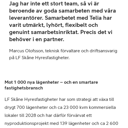
Jag har inte ett stort team, så vi är
tekn
beroende av goda samarbeten med våra
förv
leverantörer. Samarbetet med Telia har
och
varit utmärkt, lyhört, flexibelt och
drif
genuint samarbetsinriktat. Precis det vi
på
behöver i en partner.
LF
Skå
Marcus Olofsson, teknisk förvaltare och driftsansvarig
Hyre
på LF Skåne Hyresfastigheter.
Mot 1 000 nya lägenheter – och en smartare
fastighetsbransch
LF Skåne Hyresfastigheter har som strategi att växa till
drygt 700 lägenheter och ca 23 000 kvm kommersiella
lokaler till 2028 och har därför förvärvat ett
nyproduktionsprojekt med 139 lägenheter och ca 2 600