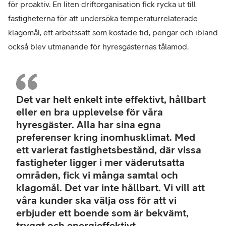
för proaktiv. En liten driftorganisation fick rycka ut till
fastigheterna för att undersöka temperaturrelaterade
klagomål, ett arbetssätt som kostade tid, pengar och ibland
också blev utmanande för hyresgästernas tålamod.
Peh
Carl
Det var helt enkelt inte effektivt, hållbart
vd
eller en bra upplevelse för våra
för
hyresgäster. Alla har sina egna
LF
preferenser kring inomhusklimat. Med
Skå
ett varierat fastighetsbestånd, där vissa
Hyre
fastigheter ligger i mer väderutsatta
områden, fick vi många samtal och
klagomål. Det var inte hållbart. Vi vill att
våra kunder ska välja oss för att vi
erbjuder ett boende som är bekvämt,
tryggt och energieffektivt.