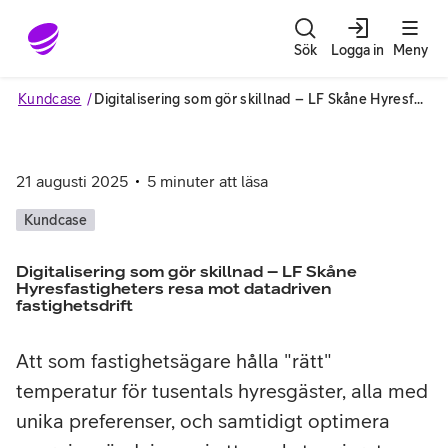
Gå till sidans innehåll
Sök
Logga in
Meny
Kundcase
Digitalisering som gör skillnad – LF Skåne Hyresfastigheters resa mot datadriven fastighetsdrift
21 augusti 2025
5
minuter att läsa
Kundcase
Digitalisering som gör skillnad – LF Skåne
Hyresfastigheters resa mot datadriven
fastighetsdrift
Att som fastighetsägare hålla "rätt"
temperatur för tusentals hyresgäster, alla med
unika preferenser, och samtidigt optimera