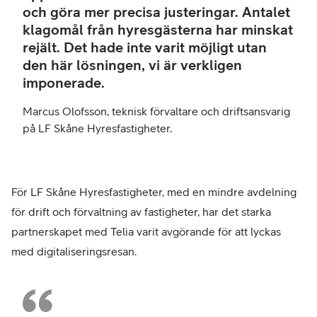
och göra mer precisa justeringar. Antalet
på
klagomål från hyresgästerna har minskat
LF
rejält. Det hade inte varit möjligt utan
Skå
den här lösningen, vi är verkligen
Hyre
imponerade.
Marcus Olofsson, teknisk förvaltare och driftsansvarig
på LF Skåne Hyresfastigheter.
För LF Skåne Hyresfastigheter, med en mindre avdelning
för drift och förvaltning av fastigheter, har det starka
partnerskapet med Telia varit avgörande för att lyckas
med digitaliseringsresan.
Mar
Olof