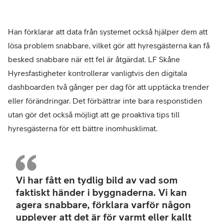
Han förklarar att data från systemet också hjälper dem att
lösa problem snabbare, vilket gör att hyresgästerna kan få
besked snabbare när ett fel är åtgärdat. LF Skåne
Hyresfastigheter kontrollerar vanligtvis den digitala
dashboarden två gånger per dag för att upptäcka trender
eller förändringar. Det förbättrar inte bara responstiden
utan gör det också möjligt att ge proaktiva tips till
hyresgästerna för ett bättre inomhusklimat.
Mar
Olof
Vi har fått en tydlig bild av vad som
tekn
faktiskt händer i byggnaderna. Vi kan
förv
agera snabbare, förklara varför någon
och
upplever att det är för varmt eller kallt
drif