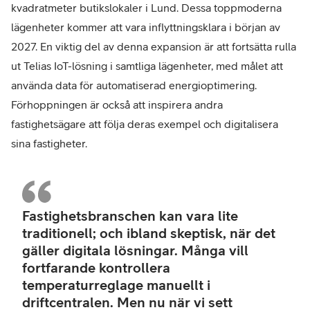
kvadratmeter butikslokaler i Lund. Dessa toppmoderna
lägenheter kommer att vara inflyttningsklara i början av
2027. En viktig del av denna expansion är att fortsätta rulla
ut Telias IoT-lösning i samtliga lägenheter, med målet att
använda data för automatiserad energioptimering.
Förhoppningen är också att inspirera andra
fastighetsägare att följa deras exempel och digitalisera
sina fastigheter.
Mar
Olof
Fastighetsbranschen kan vara lite
tekn
traditionell; och ibland skeptisk, när det
förv
gäller digitala lösningar. Många vill
och
fortfarande kontrollera
drif
temperaturreglage manuellt i
på
driftcentralen. Men nu när vi sett
LF