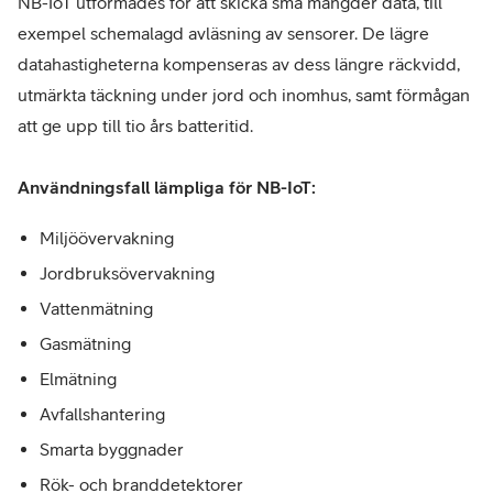
NB-IoT utformades för att skicka små mängder data, till
exempel schemalagd avläsning av sensorer. De lägre
datahastigheterna kompenseras av dess längre räckvidd,
utmärkta täckning under jord och inomhus, samt förmågan
att ge upp till tio års batteritid.
Användningsfall lämpliga för NB-IoT:
Miljöövervakning
Jordbruksövervakning
Vattenmätning
Gasmätning
Elmätning
Avfallshantering
Smarta byggnader
Rök- och branddetektorer