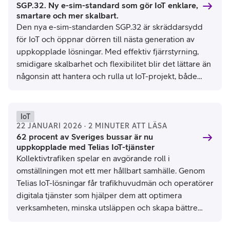
SGP.32. Ny e-sim-standard som gör IoT enklare,
smartare och mer skalbart.
Den nya e-sim-standarden SGP.32 är skräddarsydd
för IoT och öppnar dörren till nästa generation av
uppkopplade lösningar. Med effektiv fjärrstyrning,
smidigare skalbarhet och flexibilitet blir det lättare än
någonsin att hantera och rulla ut IoT-projekt, både
lokalt och globalt.
IoT
22 JANUARI 2026 · 2 MINUTER ATT LÄSA
62 procent av Sveriges bussar är nu
uppkopplade med Telias IoT-tjänster
Kollektivtrafiken spelar en avgörande roll i
omställningen mot ett mer hållbart samhälle. Genom
Telias IoT-lösningar får trafikhuvudmän och operatörer
digitala tjänster som hjälper dem att optimera
verksamheten, minska utsläppen och skapa bättre
resor för både passagerare och förare. Enligt den