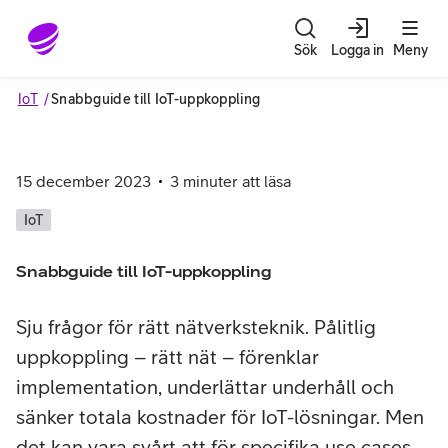
Gå till sidans innehåll
Sök
Logga in
Meny
IoT
Snabbguide till IoT-uppkoppling
15 december 2023
3
minuter att läsa
IoT
Snabbguide till IoT-uppkoppling
Sju frågor för rätt nätverksteknik. Pålitlig
uppkoppling – rätt nät – förenklar
implementation, underlättar underhåll och
sänker totala kostnader för IoT-lösningar. Men
det kan vara svårt att för specifika use cases,