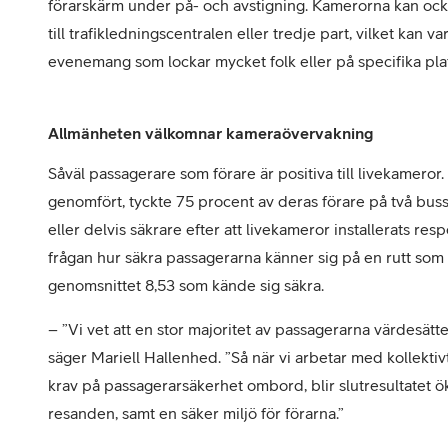
förarskärm under på- och avstigning. Kamerorna kan ocks
till trafikledningscentralen eller tredje part, vilket kan va
evenemang som lockar mycket folk eller på specifika pl
Allmänheten välkomnar kameraövervakning
Såväl passagerare som förare är positiva till livekamero
genomfört, tyckte 75 procent av deras förare på två buss
eller delvis säkrare efter att livekameror installerats r
frågan hur säkra passagerarna känner sig på en rutt som l
genomsnittet 8,53 som kände sig säkra.
– ”Vi vet att en stor majoritet av passagerarna värdesätte
säger Mariell Hallenhed. ”Så när vi arbetar med kollekt
krav på passagerarsäkerhet ombord, blir slutresultatet 
resanden, samt en säker miljö för förarna.”