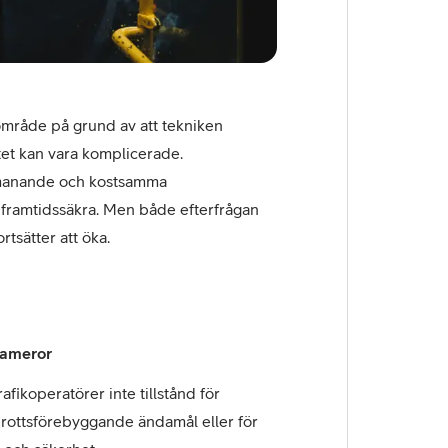
 område på grund av att tekniken
itet kan vara komplicerade.
utmanande och kostsamma
 framtidssäkra. Men både efterfrågan
tsätter att öka.
kameror
fikoperatörer inte tillstånd för
rottsförebyggande ändamål eller för