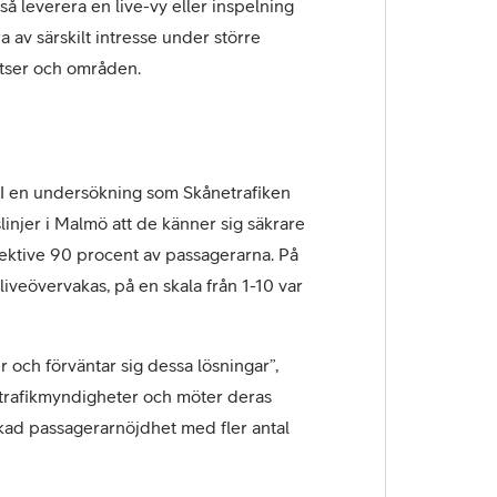
å leverera en live-vy eller inspelning
ra av särskilt intresse under större
atser och områden.
r. I en undersökning som Skånetrafiken
linjer i Malmö att de känner sig säkrare
espektive 90 procent av passagerarna. På
iveövervakas, på en skala från 1-10 var
r och förväntar sig dessa lösningar”,
ivtrafikmyndigheter och möter deras
ökad passagerarnöjdhet med fler antal