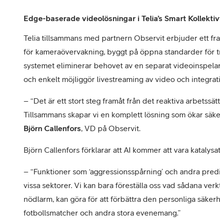
Edge-baserade videolösningar i Telia’s Smart Kollekti
Telia tillsammans med partnern Observit erbjuder ett fr
för kameraövervakning, byggt på öppna standarder för tr
systemet eliminerar behovet av en separat videoinspelar
och enkelt möjliggör livestreaming av video och integrati
– “Det är ett stort steg framåt från det reaktiva arbetss
Tillsammans skapar vi en komplett lösning som ökar säker
Björn Callenfors
, VD på Observit.
Björn Callenfors förklarar att AI kommer att vara katalys
– “Funktioner som ‘aggressionsspårning’ och andra pred
vissa sektorer. Vi kan bara föreställa oss vad sådana ve
nödlarm, kan göra för att förbättra den personliga säker
fotbollsmatcher och andra stora evenemang.”