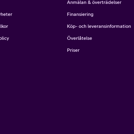
Anmälan & överträdelser
yheter
Finansiering
lkor
Köp- och leveransinformation
olicy
Överlåtelse
Priser