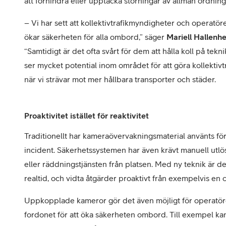
att förhindra eller upptäcka störningar av allmän ordning
– Vi har sett att kollektivtrafikmyndigheter och operatörer
ökar säkerheten för alla ombord,” säger
Mariell Hallenh
“Samtidigt är det ofta svårt för dem att hålla koll på tekn
ser mycket potential inom området för att göra kollektivtra
när vi strävar mot mer hållbara transporter och städer.
Proaktivitet istället för reaktivitet
Traditionellt har kameraövervakningsmaterial använts för
incident. Säkerhetssystemen har även krävt manuell utlösni
eller räddningstjänsten från platsen. Med ny teknik är d
realtid, och vidta åtgärder proaktivt från exempelvis en c
Uppkopplade kameror gör det även möjligt för operatöre
fordonet för att öka säkerheten ombord. Till exempel kan