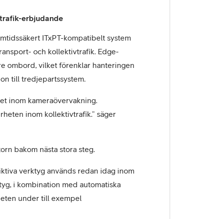
vtrafik-erbjudande
amtidssäkert ITxPT-kompatibelt system
ansport- och kollektivtrafik. Edge-
e ombord, vilket förenklar hanteringen
on till tredjepartssystem.
ättet inom kameraövervakning.
heten inom kollektivtrafik.” säger
atorn bakom nästa stora steg.
iktiva verktyg används redan idag inom
rktyg, i kombination med automatiska
heten under till exempel