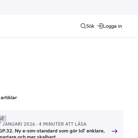
Sök
Logga in
Internet of things
Contact Center
Hosting och domän
Allt inom IoT
Telia ACE
Alla hostingtjänster
Crowd Insights
Genesys Cloud
Telia DNS
Domännamn
 artiklar
IoT
7 JANUARI 2026 · 4 MINUTER ATT LÄSA
GP.32. Ny e-sim-standard som gör IoT enklare,
martare och mer skalbart.