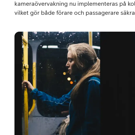
Utomlands
Mobil som 
SSL-certifi
kameraövervakning nu implementeras på kolle
vilket gör både förare och passagerare säkra