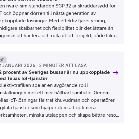
en nya e-sim-standarden SGP.32 är skräddarsydd för
oT och öppnar dörren till nästa generation av
ppkopplade lösningar. Med effektiv fjärrstyrning,
idigare skalbarhet och flexibilitet blir det lättare än
gonsin att hantera och rulla ut IoT-projekt, både lokalt
h globalt.
IoT
2 JANUARI 2026 · 2 MINUTER ATT LÄSA
2 procent av Sveriges bussar är nu uppkopplade
ed Telias IoT-tjänster
llektivtrafiken spelar en avgörande roll i
mställningen mot ett mer hållbart samhälle. Genom
elias IoT-lösningar får trafikhuvudmän och operatörer
gitala tjänster som hjälper dem att optimera
erksamheten, minska utsläppen och skapa bättre resor
ör både passagerare och förare. Enligt den senaste
alysen från Berg Insight fortsätter antalet bussar med
lias Smart Kollektivtrafik-tjänster att öka i Norden.