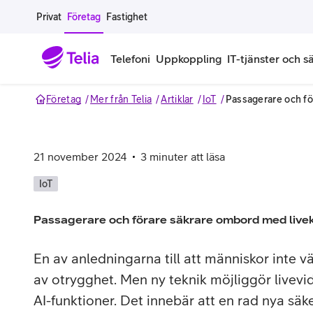
Gå till sidans innehåll
Privat
Företag
Fastighet
Telefoni
Uppkoppling
IT-tjänster och s
Företag
Mer från Telia
Artiklar
IoT
Passagerare och fö
Abonnemang
Bredband
IT
Företagserbjudanden
Telefone
Säkerhet
Företagsabonnemang
Bredband för företag
Alla IT-tjänster
Alla erbjudanden
Företagste
All cybers
21 november 2024
3
minuter att läsa
Mobilt ramavtal
Bredband fiber
IT-support på prenumeration
Hackad säkerhetskampanj
iPhone för
Molnback
IoT
Köp mer surf
Bredband via mobilnätet
IT-support per ärende
Pluskund lojalitetsprogram
Samsung fö
DDoS Prot
Passagerare och förare säkrare ombord med liveka
Extra simkort
Mobilt bredband
Datorer
Mobilskal
Smart Säke
En av anledningarna till att människor inte väl
av otrygghet. Men ny teknik möjliggör livevi
Täckningskarta
Modem och routrar
Skärmar och tillbehör
Surfplattor
Smart Säke
AI-funktioner. Det innebär att en rad nya säk