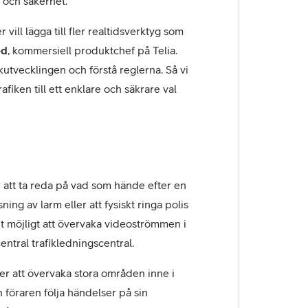
 och säkerhet.
 vill lägga till fler realtidsverktyg som
ed
, kommersiell produktchef på Telia.
ikutvecklingen och förstå reglerna. Så vi
fiken till ett enklare och säkrare val
 att ta reda på vad som hände efter en
ng av larm eller att fysiskt ringa polis
et möjligt att övervaka videoströmmen i
entral trafikledningscentral.
r att övervaka stora områden inne i
 föraren följa händelser på sin