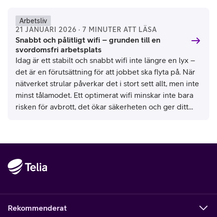
Arbetsliv
21 JANUARI 2026 · 7 MINUTER ATT LÄSA
Snabbt och pålitligt wifi – grunden till en
svordomsfri arbetsplats
Idag är ett stabilt och snabbt wifi inte längre en lyx –
det är en förutsättning för att jobbet ska flyta på. När
nätverket strular påverkar det i stort sett allt, men inte
minst tålamodet. Ett optimerat wifi minskar inte bara
risken för avbrott, det ökar säkerheten och ger ditt
företag den flexibilitet som krävs idag. Kort sagt:
mindre huvudvärk, mer fokus, bättre humör.
Rekommenderat