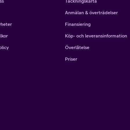
ss
Täckningskarta
Anmälan & överträdelser
yheter
Finansiering
lkor
Köp- och leveransinformation
olicy
Överlåtelse
Priser