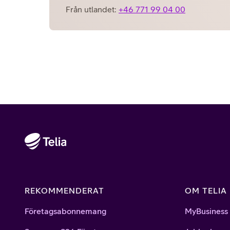
Från utlandet:
+46 771 99 04 00
REKOMMENDERAT
OM TELIA
Företagsabonnemang
MyBusiness