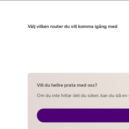
Utomlands
Mobil som 
SSL-certifi
Välj vilken router du vill komma igång med
Vill du hellre prata med oss?
Om du inte hittar det du söker, kan du slå en s