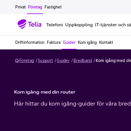
Gå till sidans innehåll
Privat
Företag
Fastighet
Telefoni
Uppkoppling
IT-tjänster och s
Driftinformation
Faktura
Guider
Kom igång
Kontakt
Abonnemang
Bredband
IT
Företagserbjudanden
Telefone
Säkerhet
Företag
Support
Guider
Bredband
Kom igång med din
Företagsabonnemang
Bredband för företag
Alla IT-tjänster
Alla erbjudanden
Företagste
All cybers
Mobilt ramavtal
Bredband fiber
IT-support på prenumeration
Hackad säkerhetskampanj
iPhone för
Molnback
Köp mer surf
Bredband via mobilnätet
IT-support per ärende
Pluskund lojalitetsprogram
Samsung fö
DDoS Prot
Kom igång med din router
Här hittar du kom igång-guider för våra bre
Extra simkort
Mobilt bredband
Datorer
Mobilskal
Smart Säke
Täckningskarta
Modem och routrar
Skärmar och tillbehör
Surfplattor
Smart Säke