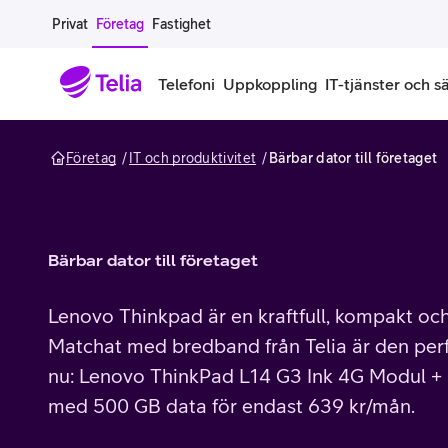
Gå till sidans innehåll
Privat
Företag
Fastighet
Telefoni
Uppkoppling
IT-tjänster och s
Företag
IT och produktivitet
Bärbar dator till företaget
Abonnemang
Bredband
IT
Företagserbjudanden
Telefone
Säkerhet
Företagsabonnemang
Bredband för företag
Alla IT-tjänster
Alla erbjudanden
Företagste
All cybers
Mobilt ramavtal
Bredband fiber
IT-support på prenumeration
Hackad säkerhetskampanj
iPhone för
Molnback
Bärbar dator till företaget
Köp mer surf
Bredband via mobilnätet
IT-support per ärende
Pluskund lojalitetsprogram
Samsung fö
DDoS Prot
Lenovo Thinkpad är en kraftfull, kompakt och
Matchat med bredband från Telia är den perf
Extra simkort
Mobilt bredband
Datorer
Mobilskal
Smart Säke
nu: Lenovo ThinkPad L14 G3 Ink 4G Modul +
Täckningskarta
Modem och routrar
Skärmar och tillbehör
Surfplattor
Smart Säke
med 500 GB data för endast 639 kr/mån.