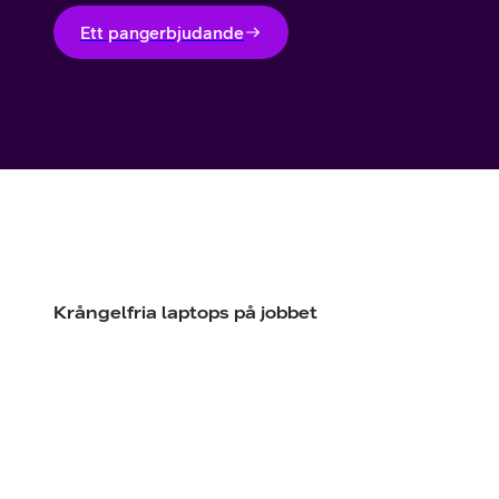
Utomlands
Mobil som 
SSL-certifi
Ett pangerbjudande
Krångelfria laptops på jobbet