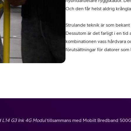
hybridarbetare ryggskador. Den
Och den får helst aldrig krångla
Strulande teknik är som bekant en 
Dessutom är det farligt i en tid
kombinationen vass hårdvara och
förutsättningar för datorer som 
 L14 G3 Ink 4G Modul
tillsammans med Mobilt Bredband 500GB 