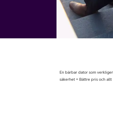
tjänst
kat
Avancerad 5G
Mer från Telia
En bärbar dator som verkligen 
säkerhet = Bättre pris och allt 