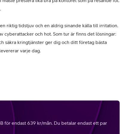
 måste prestera lika bra på kontoret som på resande fot.
.
riktig tidstjuv och en aldrig sinande källa till irritation.
 av cyberattacker och hot. Som tur är finns det lösningar:
 säkra kringtjänster ger dig och ditt företag bästa
levererar varje dag.
för endast 639 kr/mån. Du betalar endast ett par