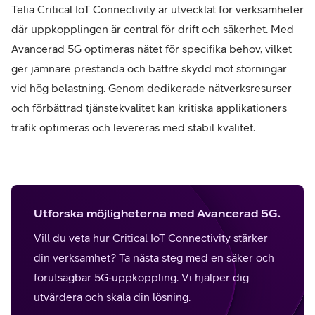
Telia Critical IoT Connectivity är utvecklat för verksamheter
där uppkopplingen är central för drift och säkerhet. Med
Avancerad 5G optimeras nätet för specifika behov, vilket
ger jämnare prestanda och bättre skydd mot störningar
vid hög belastning. Genom dedikerade nätverksresurser
och förbättrad tjänstekvalitet kan kritiska applikationers
trafik optimeras och levereras med stabil kvalitet.
Utforska möjligheterna med Avancerad 5G.​
Vill du veta hur Critical IoT Connectivity stärker
din verksamhet? Ta nästa steg med en säker och
förutsägbar 5G‑uppkoppling. Vi hjälper dig
utvärdera och skala din lösning.​