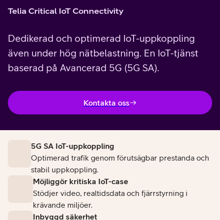
Telia Critical IoT Connectivity​
Dedikerad och optimerad IoT-uppkoppling
även under hög nätbelastning. En IoT-tjänst
baserad på Avancerad 5G (5G SA).
Kontakta oss
5G SA IoT-uppkoppling
Optimerad trafik genom förutsägbar prestanda och
stabil uppkoppling.​
Möjliggör kritiska IoT-case​
Stödjer video, realtidsdata och fjärrstyrning i
krävande miljöer.​
Inbyggd säkerhet​