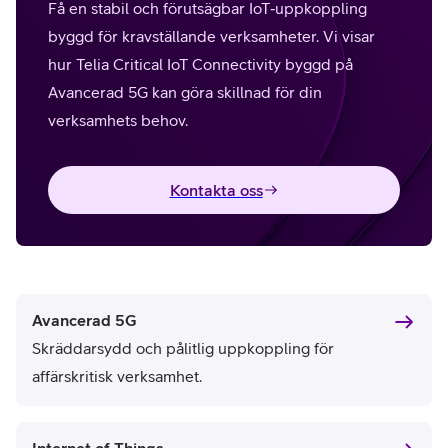
Få en stabil och förutsägbar IoT‑uppkoppling
byggd för kravställande verksamheter. Vi visar
hur Telia Critical IoT Connectivity byggd på
Avancerad 5G kan göra skillnad för​ din
verksamhets behov.​
Kontakta oss
Avancerad 5G
Skräddarsydd och pålitlig uppkoppling för
affärskritisk verksamhet.
Internet of Things