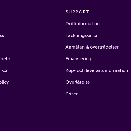
SUPPORT
Driftinformation
ss
Täckningskarta
Anmälan & överträdelser
yheter
Finansiering
lkor
Köp- och leveransinformation
olicy
Överlåtelse
Priser