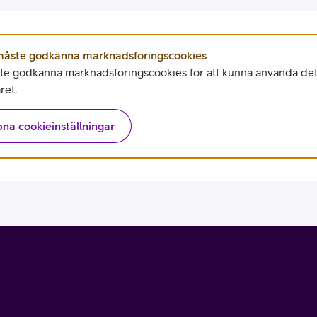
tjänst
kat
Avancerad 5G
Mer från Telia
åste godkänna marknadsföringscookies
e godkänna marknadsföringscookies för att kunna använda det
ret.
na cookieinställningar