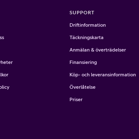
SUPPORT
Driftinformation
ss
Täckningskarta
Anmälan & överträdelser
yheter
Finansiering
lkor
Köp- och leveransinformation
olicy
Överlåtelse
Priser