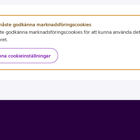
tjänst
kat
Avancerad 5G
Mer från Telia
åste godkänna marknadsföringscookies
e godkänna marknadsföringscookies för att kunna använda det
ret.
na cookieinställningar