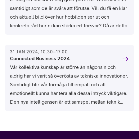
samtidigt som de är svåra att förutse. Vill du få en klar
och aktuell bild över hur hotbilden ser ut och
konkreta råd hur ni kan stärka ert försvar? Då är detta
webbinarium för dig. På en dryg halvtimme får du:
✔ En uppdaterad lägesbild över den globala
DDoS‑situationen, presenterad av experter från
31 JAN 2024, 10.30–17.00
Connected Business 2024
Netscout.
Vår kollektiva kunskap är större än någonsin och
✔ Myndigheternas rekommendationer kring hur
aldrig har vi varit så överösta av tekniska innovationer.
verksamheter bör arbeta med DDoS‑skydd.
Samtidigt blir vår förmåga till empati och att
✔ En genomgång av Telias DDoS‑lösning, hur den
emotionellt kunna hantera alla dessa intryck viktigare.
fungerar i praktiken och vilka paket du kan välja
Den nya intelligensen är ett samspel mellan teknik
mellan.
och människa. Vi har förutsättningar för all världens
Ta del av det inspelade webbinariet här
tekniska lösningar, men allt börjar med en idé. Vi
måste känna av och förstå våra behov för att kunna
hitta både problem och lösning. Den nya intelligensen