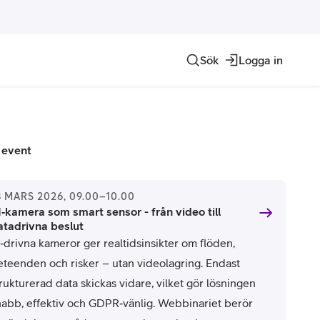
Sök
Logga in
Internet of things
Contact Center
Hosting och domän
Allt inom IoT
Telia ACE
Alla hostingtjänster
 event
Crowd Insights
Genesys Cloud
Telia DNS
8 MARS 2026, 09.00–10.00
I‑kamera som smart sensor - från video till
Domännamn
atadrivna beslut
I‑drivna kameror ger realtidsinsikter om flöden,
eteenden och risker – utan videolagring. Endast
rukturerad data skickas vidare, vilket gör lösningen
nabb, effektiv och GDPR‑vänlig. Webbinariet berör