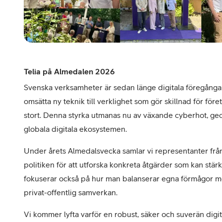
Telia på Almedalen 2026
Svenska verksamheter är sedan länge digitala föregångar
omsätta ny teknik till verklighet som gör skillnad för föret
stort. Denna styrka utmanas nu av växande cyberhot, geop
globala digitala ekosystemen.​ ​
Under årets Almedalsvecka samlar vi representanter från 
politiken för att utforska konkreta åtgärder som kan stärk
fokuserar också på hur man balanserar egna förmågor me
privat-offentlig samverkan.
Vi kommer lyfta varför en robust, säker och suverän digita