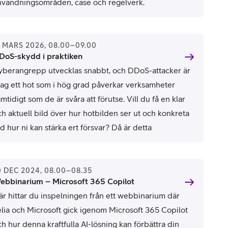
nvändningsområden, case och regelverk.
a del av det inspelade webbinariet här
1 MARS 2026, 08.00–09.00
DoS-skydd i praktiken
yberangrepp utvecklas snabbt, och DDoS-attacker är
dag ett hot som i hög grad påverkar verksamheter
mtidigt som de är svåra att förutse. Vill du få en klar
ch aktuell bild över hur hotbilden ser ut och konkreta
d hur ni kan stärka ert försvar? Då är detta
ebbinarium för dig. På en dryg halvtimme får du:
 En uppdaterad lägesbild över den globala
DoS‑situationen, presenterad av experter från
0 DEC 2024, 08.00–08.35
ebbinarium – Microsoft 365 Copilot
etscout.
är hittar du inspelningen från ett webbinarium där
 Myndigheternas rekommendationer kring hur
elia och Microsoft gick igenom Microsoft 365 Copilot
erksamheter bör arbeta med DDoS‑skydd.
h hur denna kraftfulla AI-lösning kan förbättra din
 En genomgång av Telias DDoS‑lösning, hur den