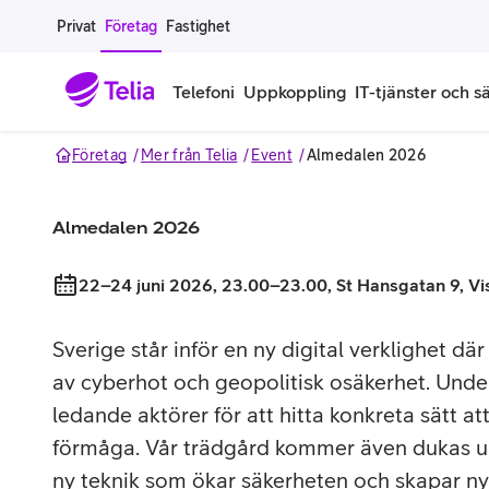
Gå till sidans innehåll
Privat
Företag
Fastighet
Telefoni
Uppkoppling
IT-tjänster och s
Företag
Mer från Telia
Event
Almedalen 2026
Abonnemang
Bredband
IT
Företagserbjudanden
Telefone
Säkerhet
Almedalen 2026
Företagsabonnemang
Bredband för företag
Alla IT-tjänster
Alla erbjudanden
Företagste
All cybers
Mobilt ramavtal
Bredband fiber
IT-support på prenumeration
Hackad säkerhetskampanj
iPhone för
Molnback
22–24 juni 2026, 23.00–23.00
, St Hansgatan 9, V
Köp mer surf
Bredband via mobilnätet
IT-support per ärende
Pluskund lojalitetsprogram
Samsung fö
DDoS Prot
Sverige står inför en ny digital verklighet d
av cyberhot och geopolitisk osäkerhet. Und
Extra simkort
Mobilt bredband
Datorer
Mobilskal
Smart Säke
ledande aktörer för att hitta konkreta sätt at
Täckningskarta
Modem och routrar
Skärmar och tillbehör
Surfplattor
Smart Säke
förmåga. Vår trädgård kommer även dukas 
ny teknik som ökar säkerheten och skapar ny