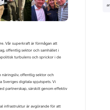
a
fu
T
e. Vår superkraft är förmågan att
ag, offentlig sektor och samhället i
olitisk turbulens och sprickor i de
näringsliv, offentlig sektor och
a Sveriges digitala spjutspets. Vi
d partnerskap, särskilt genom effektiv
l infrastruktur är avgörande för att