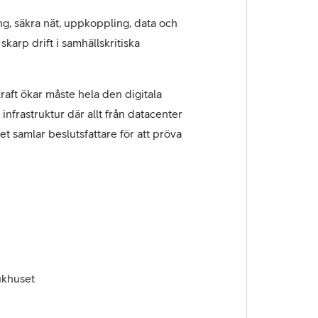
ing, säkra nät, uppkoppling, data och
skarp drift i samhällskritiska
aft ökar måste hela den digitala
nfrastruktur där allt från datacenter
et samlar beslutsfattare för att pröva
jukhuset