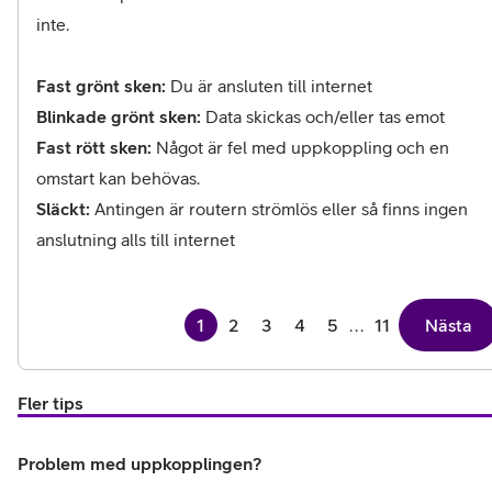
inte. 
Fast grönt sken:
Blinkade grönt sken:
Fast rött sken: 
Något är fel med uppkoppling och en 
Släckt:
 Antingen är routern strömlös eller så finns ingen 
anslutning alls till internet
1
2
3
4
5
...
11
Nästa
Fler tips
Problem med uppkopplingen?