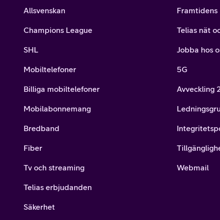
Allsvenskan
Framtidens 
Champions League
Telias nät o
SHL
Jobba hos o
Mobiltelefoner
5G
Billiga mobiltelefoner
Avveckling
Mobilabonnemang
Ledningsgr
Bredband
Integritetsp
Fiber
Tillgängligh
Tv och streaming
Webmail
Telias erbjudanden
Säkerhet