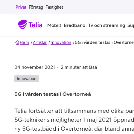
Gå till sidans innehåll
Privat
Företag
Fastighet
Mobilt
Bredband
Tv och streaming
Su
Hem
Artiklar
Innovation
5G i vården testas i Övertorn
Mobiltelefoner
Mobilab
iPhone
Alla mobi
04 november 2021
2
minuter att läsa
Samsung Galaxy
Familjea
Innovation
Google Pixel
Extra anv
5G i vården testas i Övertorneå
Alla mobiltelefoner
Mobilabon
Telia fortsätter att tillsammans med olika pa
5G-teknikens möjligheter. I maj 2021 öppnade
Begagnade mobiltelefoner
ny 5G-testbädd i Övertorneå, där bland anna