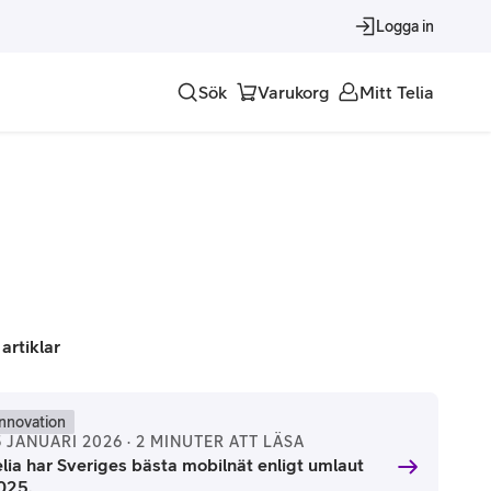
Logga in
Sök
Varukorg
Mitt Telia
Tjänster
Alla tjänster
Trygghet
Underhållning
 artiklar
Roaming – samtal och surf i utlandet
Innovation
5 JANUARI 2026 · 2 MINUTER ATT LÄSA
elia har Sveriges bästa mobilnät enligt umlaut
025.