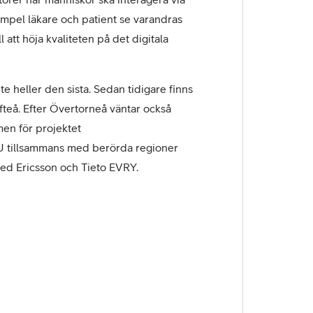
empel läkare och patient se varandras
l att höja kvaliteten på det digitala
te heller den sista. Sedan tidigare finns
fteå. Efter Övertorneå väntar också
men för projektet
TU tillsammans med berörda regioner
med Ericsson och Tieto EVRY.