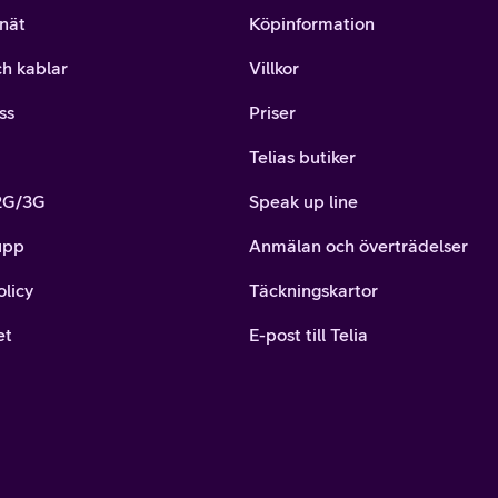
nät
Köpinformation
ch kablar
Villkor
ss
Priser
Telias butiker
 2G/3G
Speak up line
upp
Anmälan och överträdelser
olicy
Täckningskartor
et
E-post till Telia