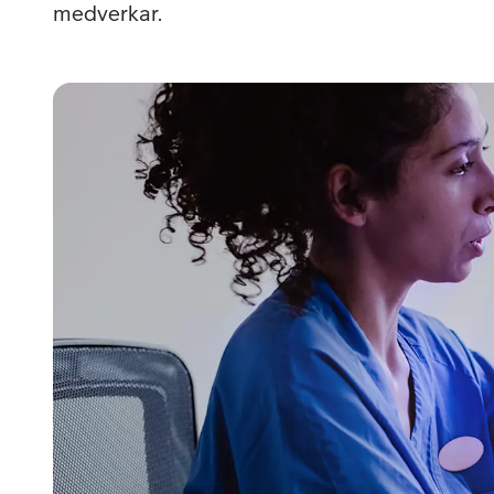
Billiga mobiltelefoner
medverkar.
Mobilskal
Laddare
Hörlurar
Smartwatches
Surfplatt
Apple Watch
4G/5G Surf
Samsung Galaxy Watch
Wifi Surfpl
Alla smartwatches
Tillbehör