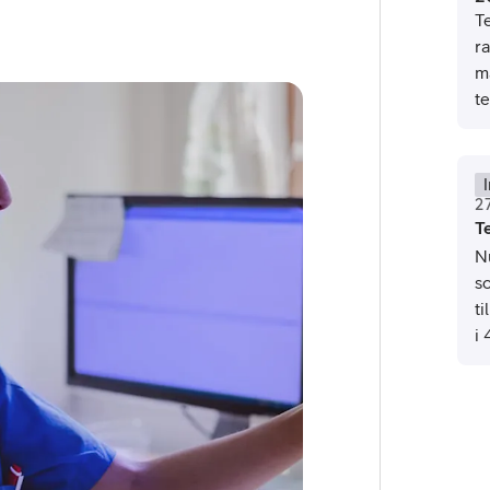
Te
r
m
te
2
T
or
Nu
plattor
s
t
attor
i