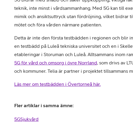
teknik, inte minst i vårdsammanhang. Med 5G kan till ex
mimik och ansiktsuttryck utan fördröjning, vilket bidrar til
mötet och föra vården närmare patienten.
Detta är inte den första testbädden i regionen och blir in
en testbädd på Luleå tekniska universitet och en i Skelle
etableringar i Storuman och Luleå. Alltsammans inom ra
5G för vård och omsorg i övre Norrland
, som drivs av L
och kommuner. Telia är partner i projektet tillsammans 
Läs mer om testbädden i Övertorneå här.
Fler artiklar i samma ämne:
5G
Sjukvård