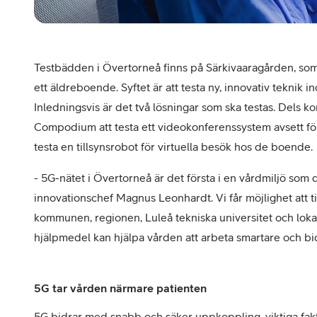
Testbädden i Övertorneå finns på Särkivaaragården, so
ett äldreboende. Syftet är att testa ny, innovativ tekni
Inledningsvis är det två lösningar som ska testas. Dels
Compodium att testa ett videokonferenssystem avsett fö
testa en tillsynsrobot för virtuella besök hos de boende.
- 5G-nätet i Övertorneå är det första i en vårdmiljö som 
innovationschef Magnus Leonhardt. Vi får möjlighet att
kommunen, regionen, Luleå tekniska universitet och lokal
hjälpmedel kan hjälpa vården att arbeta smartare och bid
5G tar vården närmare patienten
5G bidrar med snabb och säker uppkoppling, viktiga fakt