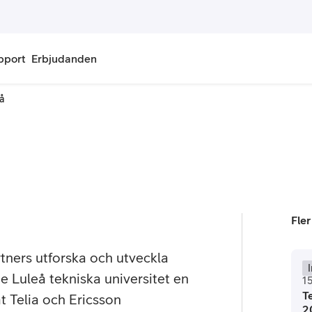
pport
Erbjudanden
eå
onnemang
Kontantkort
labonnemang
Köp kontantkort
bonnemang
Ladda kontantkort
ändare
Laddningscheck
Fler
nemang för pensionär
Registrera kontantkort
rtners utforska och utveckla
 Luleå tekniska universitet en
1
T
t Telia och Ericsson
2