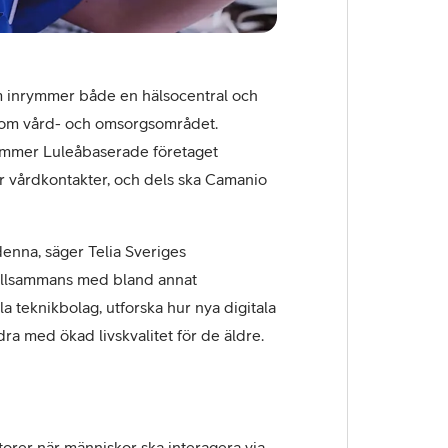
m inrymmer både en hälsocentral och
k inom vård- och omsorgsområdet.
 kommer Luleåbaserade företaget
r vårdkontakter, och dels ska Camanio
denna, säger Telia Sveriges
 tillsammans med bland annat
a teknikbolag, utforska hur nya digitala
ra med ökad livskvalitet för de äldre.
orer när människor ska interagera via