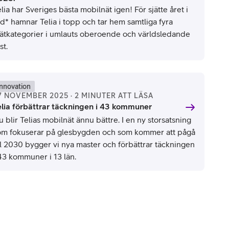
lia har Sveriges bästa mobilnät igen! För sjätte året i
ad* hamnar Telia i topp och tar hem samtliga fyra
ätkategorier i umlauts oberoende och världsledande
st.
Innovation
7 NOVEMBER 2025 · 2 MINUTER ATT LÄSA
elia förbättrar täckningen i 43 kommuner
 blir Telias mobilnät ännu bättre. I en ny storsatsning
om fokuserar på glesbygden och som kommer att pågå
ill 2030 bygger vi nya master och förbättrar täckningen
 43 kommuner i 13 län.