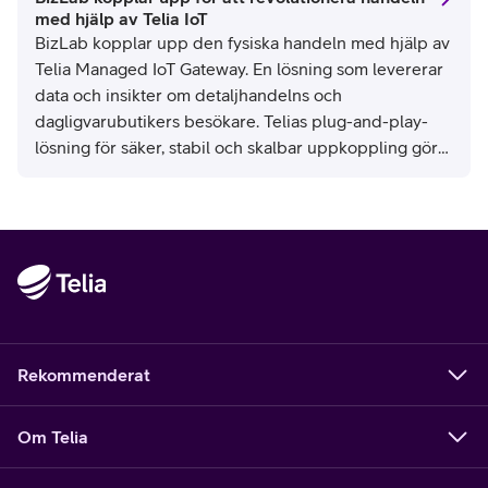
med hjälp av Telia IoT
BizLab kopplar upp den fysiska handeln med hjälp av
Telia Managed IoT Gateway. En lösning som levererar
data och insikter om detaljhandelns och
dagligvarubutikers besökare. Telias plug-and-play-
lösning för säker, stabil och skalbar uppkoppling gör
allt möjligt. En revolution med enorm potential, säger
Alf Persson, CTO på BizLab.
Rekommenderat
Om Telia