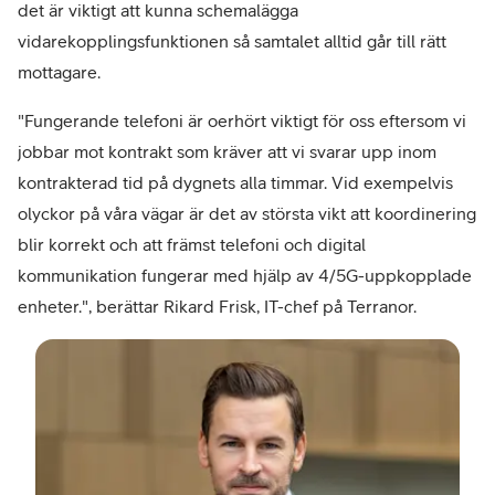
det är viktigt att kunna schemalägga
vidarekopplingsfunktionen så samtalet alltid går till rätt
mottagare.
"Fungerande telefoni är oerhört viktigt för oss eftersom vi
jobbar mot kontrakt som kräver att vi svarar upp inom
kontrakterad tid på dygnets alla timmar. Vid exempelvis
olyckor på våra vägar är det av största vikt att koordinering
blir korrekt och att främst telefoni och digital
kommunikation fungerar med hjälp av 4/5G-uppkopplade
enheter.", berättar Rikard Frisk, IT-chef på Terranor.
–
Rika
Frisk
IT-
chef
på