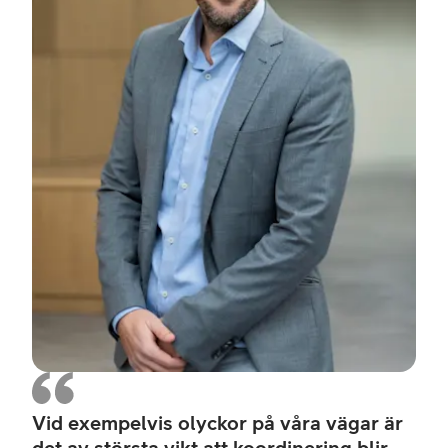
Terr
Vid exempelvis olyckor på våra vägar är
det av största vikt att koordinering blir