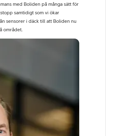
ammans med Boliden på många sätt för
tstopp samtidigt som vi ökar
n sensorer i däck till att Boliden nu
å området.
–
Tobias
Larsson,
chef
Telias
företagsaffär.