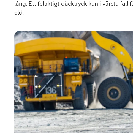
Utomlands
Mobil som 
SSL-certifi
lång. Ett felaktigt däcktryck kan i värsta fall 
eld.