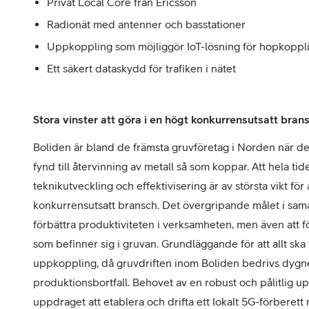
Privat Local Core från Ericsson
Radionät med antenner och basstationer
Uppkoppling som möjliggör IoT-lösning för hopkoppl
Ett säkert dataskydd för trafiken i nätet
Stora vinster att göra i en högt konkurrensutsatt bran
Boliden är bland de främsta gruvföretag i Norden när det
fynd till återvinning av metall så som koppar. Att hela ti
teknikutveckling och effektivisering är av största vikt fö
konkurrensutsatt bransch. Det övergripande målet i sama
förbättra produktiviteten i verksamheten, men även att f
som befinner sig i gruvan.
Grundläggande för att allt ska 
uppkoppling, då gruvdriften inom Boliden bedrivs dygne
produktionsbortfall. Behovet av en robust och pålitlig up
uppdraget att etablera och drifta ett lokalt 5G-förberett m