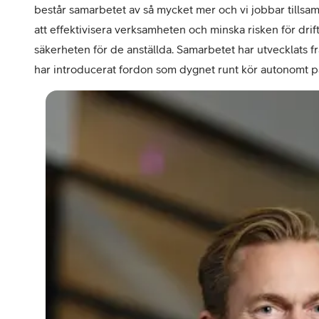
består samarbetet av så mycket mer och vi jobbar tills
att effektivisera verksamheten och minska risken för drif
säkerheten för de anställda. Samarbetet har utvecklats frå
har introducerat fordon som dygnet runt kör autonomt p