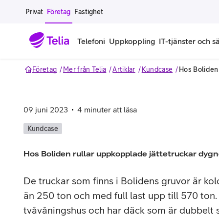
Gå till sidans innehåll
Privat
Företag
Fastighet
Telefoni
Uppkoppling
IT-tjänster och s
Företag
Mer från Telia
Artiklar
Kundcase
Hos Boliden 
Abonnemang
Bredband
IT
Företagserbjudanden
Telefone
Säkerhet
Företagsabonnemang
Bredband för företag
Alla IT-tjänster
Alla erbjudanden
Företagste
All cybers
09 juni 2023
4
minuter att läsa
Mobilt ramavtal
Bredband fiber
IT-support på prenumeration
Hackad säkerhetskampanj
iPhone för
Molnback
Kundcase
Köp mer surf
Bredband via mobilnätet
IT-support per ärende
Pluskund lojalitetsprogram
Samsung fö
DDoS Prot
Hos Boliden rullar uppkopplade jättetruckar dygn
Extra simkort
Mobilt bredband
Datorer
Mobilskal
Smart Säke
De truckar som finns i Bolidens gruvor är k
än 250 ton och med full last upp till 570 ton
Täckningskarta
Modem och routrar
Skärmar och tillbehör
Surfplattor
Smart Säke
tvåvåningshus och har däck som är dubbelt