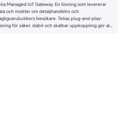
elia Managed IoT Gateway. En lösning som levererar
ata och insikter om detaljhandelns och
agligvarubutikers besökare. Telias plug-and-play-
sning för säker, stabil och skalbar uppkoppling gör allt
jligt. En revolution med enorm potential, säger Alf
ersson, CTO på BizLab.