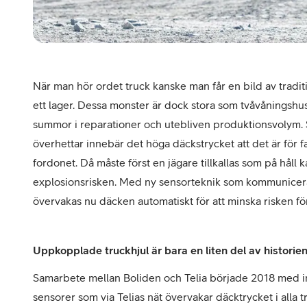
När man hör ordet truck kanske man får en bild av traditi
ett lager. Dessa monster är dock stora som tvåvåningshus 
summor i reparationer och utebliven produktionsvolym. 
överhettar innebär det höga däckstrycket att det är för f
fordonet. Då måste först en jägare tillkallas som på håll
explosionsrisken. Med ny sensorteknik som kommunicera
övervakas nu däcken automatiskt för att minska risken f
Uppkopplade truckhjul är bara en liten del av historie
Samarbete mellan Boliden och Telia började 2018 med 
sensorer som via Telias nät övervakar däcktrycket i alla tr