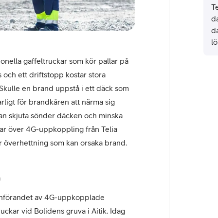
T
d
d
lö
mö
onella gaffeltruckar som kör pallar på
P
och ett driftstopp kostar stora
Skulle en brand uppstå i ett däck som
arligt för brandkåren att närma sig
 kan skjuta sönder däcken och minska
r över 4G-uppkoppling från Telia
ör överhettning som kan orsaka brand.
n
införandet av 4G-uppkopplade
uckar vid Bolidens gruva i Aitik. Idag