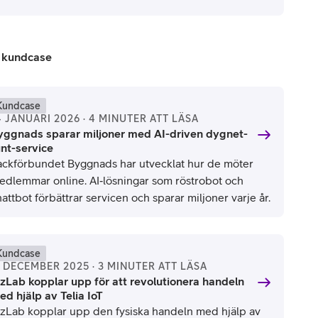
r kundcase
Kundcase
4 JANUARI 2026 · 4 MINUTER ATT LÄSA
yggnads sparar miljoner med AI-driven dygnet-
unt-service
ackförbundet Byggnads har utvecklat hur de möter
edlemmar online. AI‑lösningar som röstrobot och
attbot förbättrar servicen och sparar miljoner varje år.
Kundcase
1 DECEMBER 2025 · 3 MINUTER ATT LÄSA
izLab kopplar upp för att revolutionera handeln
ed hjälp av Telia IoT
izLab kopplar upp den fysiska handeln med hjälp av