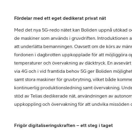
Fördelar med ett eget dedikerat privat nät
Med det nya 5G-redo nätet kan Boliden uppnå utökad oc
de maskiner som används i gruvdriften. Introduktionen av
att underlätta bemanningen. Oavsett om de körs av männis
fordonen i dagbrotten uppkopplade för att möjliggöra op
temperaturer och övervakning av däcktryck.
En avsevärt
via 4G och i vid framtida behov 5G ger Boliden möjlighet
samt stora maskiner för gruvbrytning, vilket både kommer
kontinuerlig produktionsledning samt övervakning. Und
stöd av Telias dedikerade nät, användningen av autonom
uppkoppling och övervakning för att undvika missöden 
Frigör digitaliseringskraften – ett steg i taget