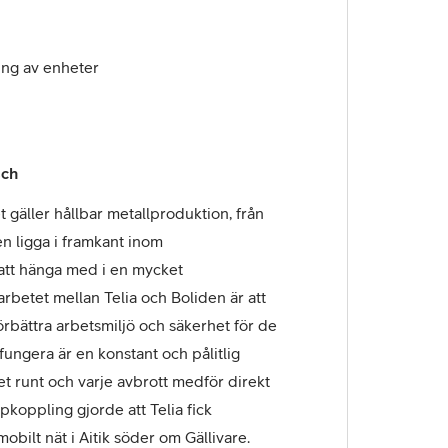
ing av enheter
sch
 gäller hållbar metallproduktion, från
den ligga i framkant inom
r att hänga med i en mycket
rbetet mellan Telia och Boliden är att
örbättra arbetsmiljö och säkerhet för de
fungera är en konstant och pålitlig
t runt och varje avbrott medför direkt
pkoppling gjorde att Telia fick
obilt nät i Aitik söder om Gällivare.