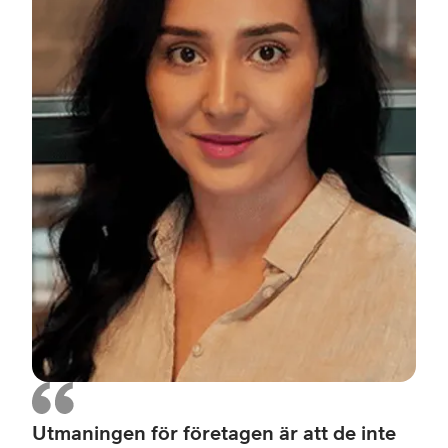
Man
på
Telia
Utmaningen för företagen är att de inte