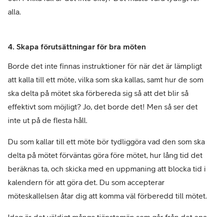
alla.
4. Skapa förutsättningar för bra möten
Borde det inte finnas instruktioner för när det är lämpligt
att kalla till ett möte, vilka som ska kallas, samt hur de som
ska delta på mötet ska förbereda sig så att det blir så
effektivt som möjligt? Jo, det borde det! Men så ser det
inte ut på de flesta håll.
Du som kallar till ett möte bör tydliggöra vad den som ska
delta på mötet förväntas göra före mötet, hur lång tid det
beräknas ta, och skicka med en uppmaning att blocka tid i
kalendern för att göra det. Du som accepterar
möteskallelsen åtar dig att komma väl förberedd till mötet.
Idag är det väldigt många tjänstemän som går från det ena