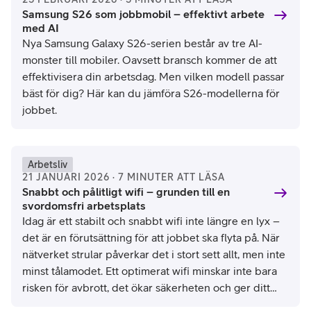
Samsung S26 som jobbmobil – effektivt arbete
med AI
Nya Samsung Galaxy S26-serien består av tre AI-
monster till mobiler. Oavsett bransch kommer de att
effektivisera din arbetsdag. Men vilken modell passar
bäst för dig? Här kan du jämföra S26-modellerna för
jobbet.
Arbetsliv
21 JANUARI 2026 · 7 MINUTER ATT LÄSA
Snabbt och pålitligt wifi – grunden till en
svordomsfri arbetsplats
Idag är ett stabilt och snabbt wifi inte längre en lyx –
det är en förutsättning för att jobbet ska flyta på. När
nätverket strular påverkar det i stort sett allt, men inte
minst tålamodet. Ett optimerat wifi minskar inte bara
risken för avbrott, det ökar säkerheten och ger ditt
företag den flexibilitet som krävs idag. Kort sagt: