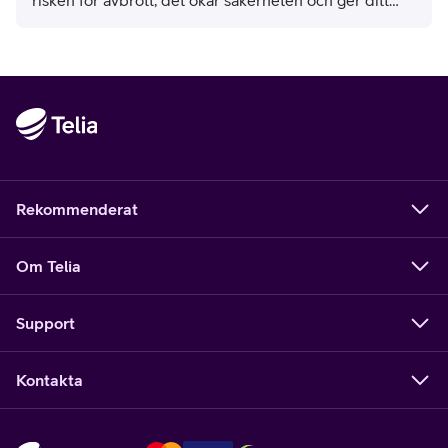
företag den flexibilitet som krävs idag. Kort sagt:
mindre huvudvärk, mer fokus, bättre humör.
Rekommenderat
Om Telia
Support
Kontakta