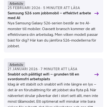
Arbetsliv
25 FEBRUARI 2026 · 5 MINUTER ATT LÄSA
Samsung S26 som jobbmobil – effektivt arbete
med AI
Nya Samsung Galaxy S26-serien består av tre AI-
monster till mobiler. Oavsett bransch kommer de att
effektivisera din arbetsdag. Men vilken modell passar
bäst för dig? Här kan du jämföra S26-modellerna för
jobbet.
Arbetsliv
21 JANUARI 2026 · 7 MINUTER ATT LÄSA
Snabbt och pålitligt wifi – grunden till en
svordomsfri arbetsplats
Idag är ett stabilt och snabbt wifi inte längre en lyx –
det är en förutsättning för att jobbet ska flyta på. När
nätverket strular påverkar det i stort sett allt, men inte
minst tålamodet. Ett optimerat wifi minskar inte bara
risken för avbrott, det ökar säkerheten och ger ditt