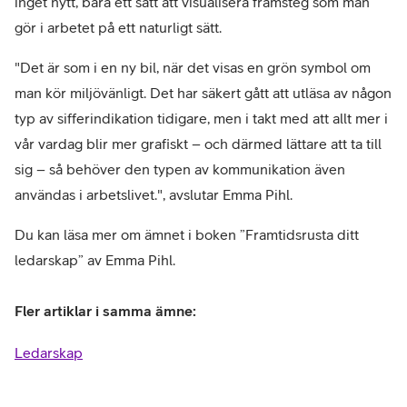
inget nytt, bara ett sätt att visualisera framsteg som man
gör i arbetet på ett naturligt sätt.
"Det är som i en ny bil, när det visas en grön symbol om
man kör miljövänligt. Det har säkert gått att utläsa av någon
typ av sifferindikation tidigare, men i takt med att allt mer i
vår vardag blir mer grafiskt – och därmed lättare att ta till
sig – så behöver den typen av kommunikation även
användas i arbetslivet.", avslutar Emma Pihl.
Du kan läsa mer om ämnet i boken ”Framtidsrusta ditt
ledarskap” av Emma Pihl.
Fler artiklar i samma ämne:
Ledarskap