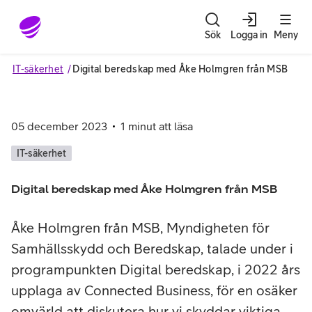
Gå till sidans innehåll
Sök
Logga in
Meny
IT-säkerhet
Digital beredskap med Åke Holmgren från MSB
05 december 2023
1
minut att läsa
IT-säkerhet
Digital beredskap med Åke Holmgren från MSB
Åke Holmgren från MSB, Myndigheten för
Samhällsskydd och Beredskap, talade under i
programpunkten Digital beredskap, i 2022 års
upplaga av Connected Business, för en osäker
omvärld att diskutera hur vi skyddar viktiga