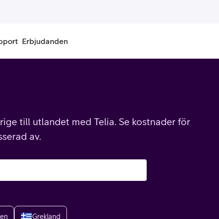
pport
Erbjudanden
onnemang
Kontantkort
labonnemang
Köp kontantkort
ige till utlandet med Telia. Se kostnader för
bonnemang
Ladda kontantkort
sserad av.
ändare
Laddningscheck
nemang för pensionär
Registrera kontantkort
ien
Grekland