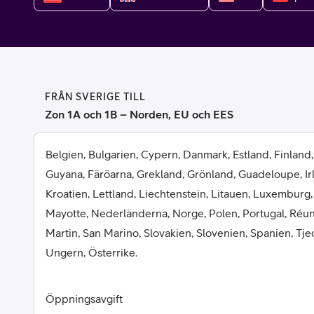
Billiga mobiltelefoner
Mobilskal
Laddare
FRÅN SVERIGE TILL
Hörlurar
Zon 1A och 1B – Norden, EU och EES
Smartwatches
Surfplatt
Belgien, Bulgarien, Cypern, Danmark, Estland, Finland,
Guyana, Färöarna, Grekland, Grönland, Guadeloupe, Irlan
Apple Watch
4G/5G Surf
Kroatien, Lettland, Liechtenstein, Litauen, Luxemburg,
Mayotte, Nederländerna, Norge, Polen, Portugal, Réun
Samsung Galaxy Watch
Wifi Surfpl
Martin, San Marino, Slovakien, Slovenien, Spanien, Tje
Alla smartwatches
Tillbehör
Ungern, Österrike.
Öppningsavgift