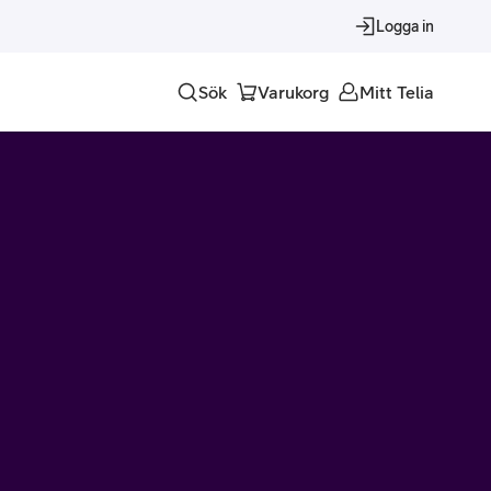
Logga in
Sök
Varukorg
Mitt Telia
Tjänster
Alla tjänster
Trygghet
Underhållning
Roaming – samtal och surf i utlandet