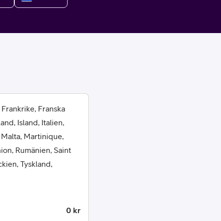
or
 Frankrike, Franska
d, Island, Italien,
plattor
 Malta, Martinique,
ion, Rumänien, Saint
attor
ckien, Tyskland,
0 kr