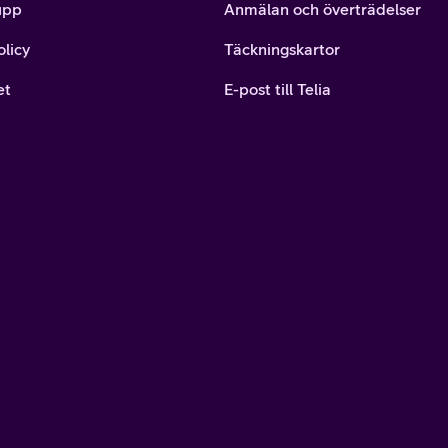
upp
Anmälan och överträdelser
olicy
Täckningskartor
et
E-post till Telia