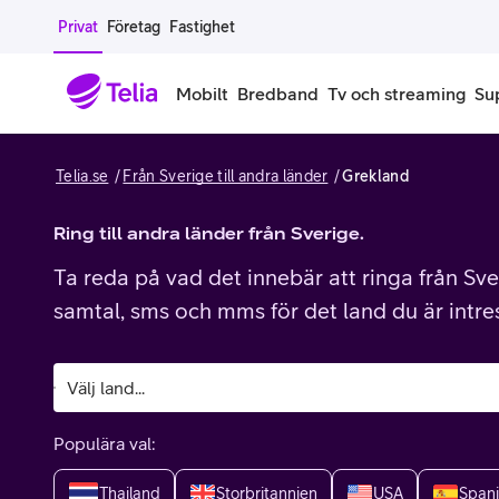
Gå till sidans innehåll
Privat
Företag
Fastighet
Mobilt
Bredband
Tv och streaming
Su
Telia.se
Från Sverige till andra länder
Grekland
Mobiltelefoner
Mobilab
iPhone
Ring till andra länder från Sverige.
Alla mobi
Ta reda på vad det innebär att ringa från Sver
Samsung Galaxy
Familjea
samtal, sms och mms för det land du är intre
Google Pixel
Extra anv
Alla mobiltelefoner
Mobilabon
Populära val:
Begagnade mobiltelefoner
Thailand
Storbritannien
USA
Span