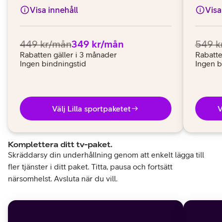
Visa innehåll
Visa
Ordinarie pris:
.
Pris:
.
Ordina
449 kr/mån
349 kr/mån
549 k
Rabatten gäller i 3 månader
Rabatte
Ingen bindningstid
Ingen b
Välj Lilla sportpaketet
V
Komplettera ditt tv-paket.
Skräddarsy din underhållning genom att enkelt lägga till
fler tjänster i ditt paket. Titta, pausa och fortsätt
närsomhelst. Avsluta när du vill.