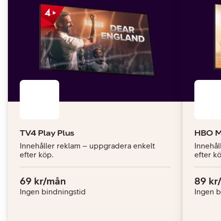
TV4 Play Plus
HBO M
Innehåller reklam – uppgradera enkelt
Innehål
efter köp.
efter kö
Pris:
.
Pris:
69 kr/mån
89 kr
Ingen bindningstid
Ingen b