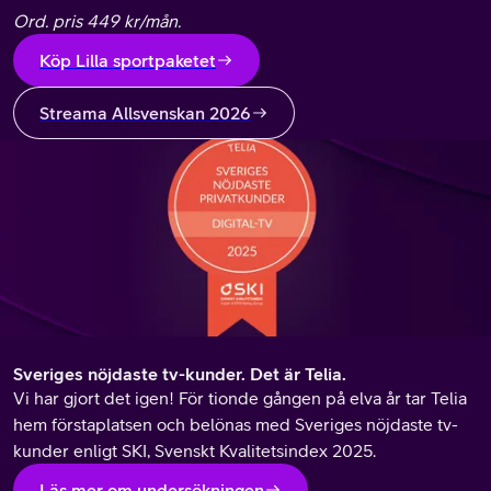
Ord. pris 449 kr/mån.
Köp Lilla sportpaketet
Streama Allsvenskan 2026
Sveriges nöjdaste tv-kunder. Det är Telia.
Vi har gjort det igen! För tionde gången på elva år tar Telia
hem förstaplatsen och belönas med Sveriges nöjdaste tv-
kunder e
nligt SKI, Svenskt Kvalitetsindex 2025.
Läs mer om undersökningen