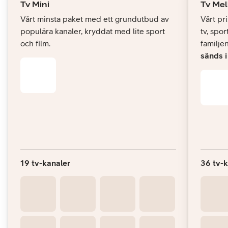
Tv Mini
Tv Mel
Vårt minsta paket med ett grundutbud av
Vårt pr
populära kanaler, kryddat med lite sport
tv, spor
och film.
familje
sänds 
19 tv-kanaler
36 tv-k