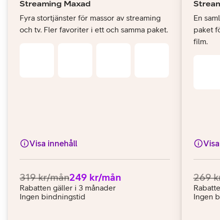
Streaming Maxad
Strea
Fyra stortjänster för massor av streaming
En samli
och tv. Fler favoriter i ett och samma paket.
paket fö
film.
Visa innehåll
Visa
Ordinarie pris:
.
Pris:
.
Ordina
319 kr/mån
249 kr/mån
269 k
Rabatten gäller i 3 månader
Rabatte
Ingen bindningstid
Ingen b