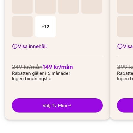
Visa innehåll
Visa
Ordinarie pris:
.
Pris:
.
Ordina
249 kr/mån
149 kr/mån
399 k
Rabatten gäller i 6 månader
Rabatte
Ingen bindningstid
Ingen b
Välj Tv Mini