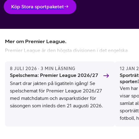
Köp Stora sportpaketet
Mer om Premier League.
Premier League är den högsta divisionen i det engelska
ligasystemet och en av världens mest prestigefyllda
fotbollsligor. Därtill anses ligan ofta vara den mest
8 JULI 2026 · 3 MIN LÄSNING
12 JAN 
konkurrenskraftiga i Europa med framgångsrika klubbar
Spelschema: Premier League 2026/27
Sporträt
som regelbundet utmanar om titeln – däribland
sporten
Snart drar jakten på ligatiteln igång! Se
Manchester City, Liverpool, Arsenal, Chelsea och
Vem har 
spelschemat för Premier League 2026/27
Manchester United.
visar spo
med matchdatum och avsparkstider för
samlat a
säsongen som inleds den 21 augusti 2026.
Premier League grundades 1992 när de 22 bästa
sporträt
klubbarna i det engelska ligasystemet bröt sig ur Football
fotboll, 
League för att bilda en ny, kommersiellt driven liga. Redan
för en e
från start lockade Premier League stora publikskaror och
sporten 
idag är ligan en av världens mest populära och sedda