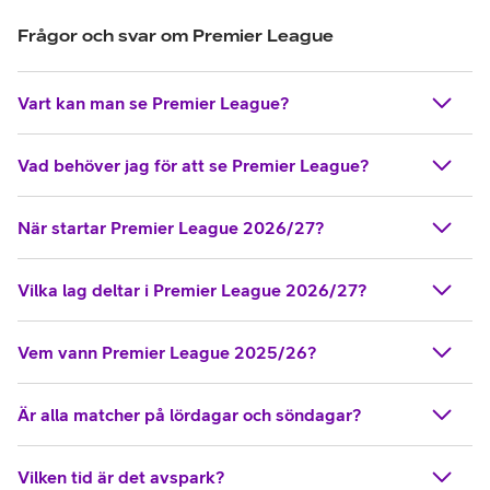
fotbollsligor där passionerade fans över hela världen följer
Frågor och svar om Premier League
sina favoritlag vecka ut och vecka in under säsongen, i
hopp om att få se dem titulera sig som mästare.
Vart kan man se Premier League?
Vad behöver jag för att se Premier League?
När startar Premier League 2026/27?
Vilka lag deltar i Premier League 2026/27?
Vem vann Premier League 2025/26?
Är alla matcher på lördagar och söndagar?
Vilken tid är det avspark?