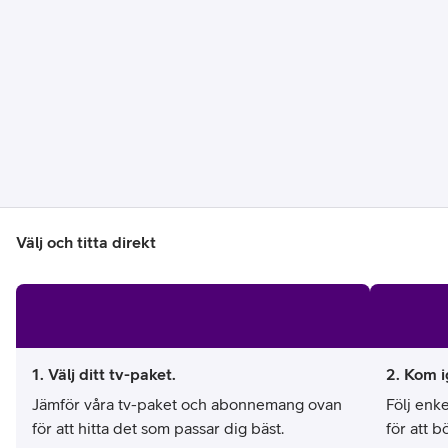
Pris:
.
89 kr/mån
Ingen bindningstid
Välj HBO Max Basic med reklam
Jämför
Välj och titta direkt
1. Välj ditt tv-paket.
2. Kom 
Jämför våra tv-paket och abonnemang ovan
Följ enke
för att hitta det som passar dig bäst.
för att bö