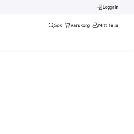
Logga in
Sök
Varukorg
Mitt Telia
Tjänster
Alla tjänster
Trygghet
Underhållning
Roaming – samtal och surf i utlandet