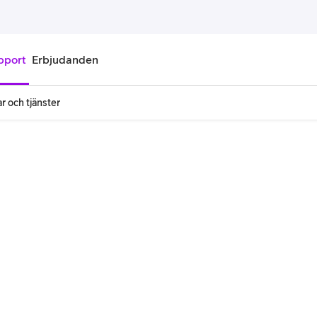
pport
Erbjudanden
r och tjänster
onnemang
Kontantkort
labonnemang
Köp kontantkort
bonnemang
Ladda kontantkort
ändare
Laddningscheck
nemang för pensionär
Registrera kontantkort