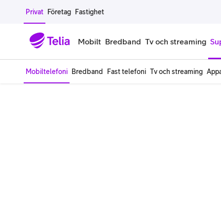
Gå till sidans innehåll
Privat
Företag
Fastighet
Mobilt
Bredband
Tv och streaming
Su
Mobiltelefoni
Bredband
Fast telefoni
Tv och streaming
Appa
Mobiltelefoner
Mobilab
iPhone
Alla mobi
Samsung Galaxy
Familjea
Google Pixel
Extra anv
Alla mobiltelefoner
Mobilabon
Begagnade mobiltelefoner