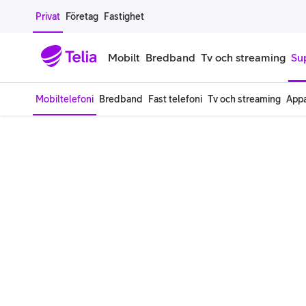
Gå till sidans innehåll
Privat
Företag
Fastighet
Mobilt
Bredband
Tv och streaming
Su
Mobiltelefoni
Bredband
Fast telefoni
Tv och streaming
Appa
Mobiltelefoner
Mobilab
iPhone
Alla mobi
Samsung Galaxy
Familjea
Google Pixel
Extra anv
Alla mobiltelefoner
Mobilabon
Begagnade mobiltelefoner