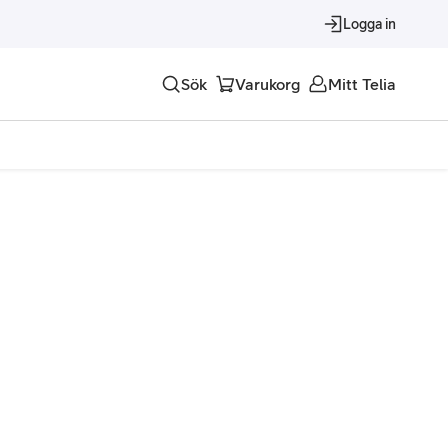
Logga in
Sök
Varukorg
Mitt Telia
Tjänster
Alla tjänster
Trygghet
Underhållning
Roaming – samtal och surf i utlandet