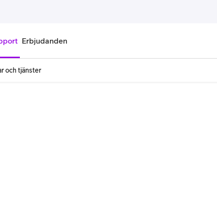
pport
Erbjudanden
r och tjänster
onnemang
Kontantkort
labonnemang
Köp kontantkort
bonnemang
Ladda kontantkort
ändare
Laddningscheck
nemang för pensionär
Registrera kontantkort