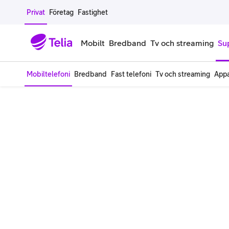
Gå till sidans innehåll
Privat
Företag
Fastighet
Mobilt
Bredband
Tv och streaming
Su
Mobiltelefoni
Bredband
Fast telefoni
Tv och streaming
Appa
Mobiltelefoner
Mobilab
iPhone
Alla mobi
Samsung Galaxy
Familjea
Google Pixel
Extra anv
Alla mobiltelefoner
Mobilabon
Begagnade mobiltelefoner