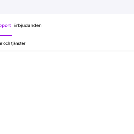
pport
Erbjudanden
r och tjänster
onnemang
Kontantkort
labonnemang
Köp kontantkort
bonnemang
Ladda kontantkort
ändare
Laddningscheck
nemang för pensionär
Registrera kontantkort