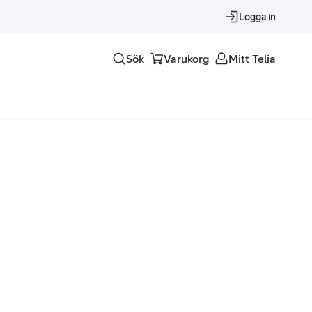
Logga in
Sök
Varukorg
Mitt Telia
Tjänster
Alla tjänster
Trygghet
Underhållning
Roaming – samtal och surf i utlandet