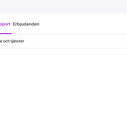
pport
Erbjudanden
r och tjänster
onnemang
Kontantkort
labonnemang
Köp kontantkort
bonnemang
Ladda kontantkort
ändare
Laddningscheck
nemang för pensionär
Registrera kontantkort