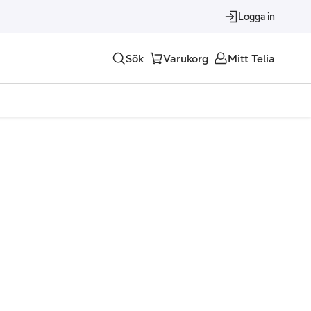
Logga in
Sök
Varukorg
Mitt Telia
Tjänster
Alla tjänster
Trygghet
Underhållning
Roaming – samtal och surf i utlandet