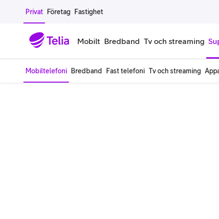
Gå till sidans innehåll
Privat
Företag
Fastighet
Mobilt
Bredband
Tv och streaming
Su
Mobiltelefoni
Bredband
Fast telefoni
Tv och streaming
Appa
Mobiltelefoner
Mobilab
iPhone
Alla mobi
Samsung Galaxy
Familjea
Google Pixel
Extra anv
Alla mobiltelefoner
Mobilabon
Begagnade mobiltelefoner