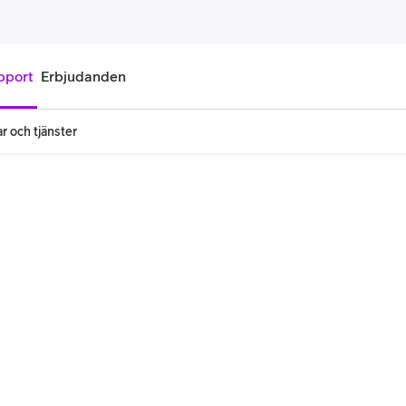
pport
Erbjudanden
r och tjänster
onnemang
Kontantkort
labonnemang
Köp kontantkort
bonnemang
Ladda kontantkort
ändare
Laddningscheck
nemang för pensionär
Registrera kontantkort