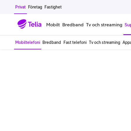
Gå till sidans innehåll
Privat
Företag
Fastighet
Mobilt
Bredband
Tv och streaming
Su
Mobiltelefoni
Bredband
Fast telefoni
Tv och streaming
Appa
Mobiltelefoner
Mobilab
iPhone
Alla mobi
Samsung Galaxy
Familjea
Google Pixel
Extra anv
Alla mobiltelefoner
Mobilabon
Begagnade mobiltelefoner