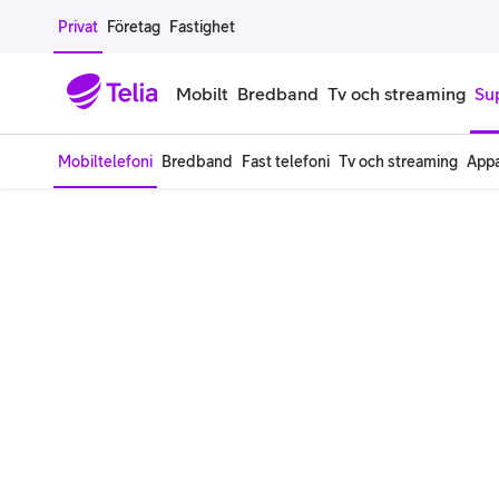
Gå till sidans innehåll
Privat
Företag
Fastighet
Mobilt
Bredband
Tv och streaming
Su
Mobiltelefoni
Bredband
Fast telefoni
Tv och streaming
Appa
Mobiltelefoner
Mobilab
iPhone
Alla mobi
Samsung Galaxy
Familjea
Google Pixel
Extra anv
Alla mobiltelefoner
Mobilabon
Begagnade mobiltelefoner