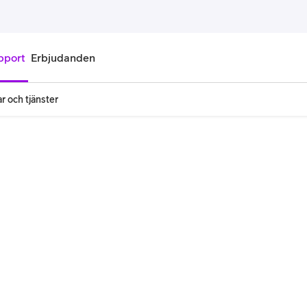
pport
Erbjudanden
r och tjänster
onnemang
Kontantkort
labonnemang
Köp kontantkort
bonnemang
Ladda kontantkort
ändare
Laddningscheck
nemang för pensionär
Registrera kontantkort