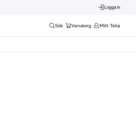
Logga in
Sök
Varukorg
Mitt Telia
Tjänster
Alla tjänster
Trygghet
Underhållning
Roaming – samtal och surf i utlandet