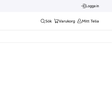
Logga in
Sök
Varukorg
Mitt Telia
Tjänster
Alla tjänster
Trygghet
Underhållning
Roaming – samtal och surf i utlandet