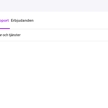
pport
Erbjudanden
r och tjänster
onnemang
Kontantkort
labonnemang
Köp kontantkort
bonnemang
Ladda kontantkort
ändare
Laddningscheck
nemang för pensionär
Registrera kontantkort