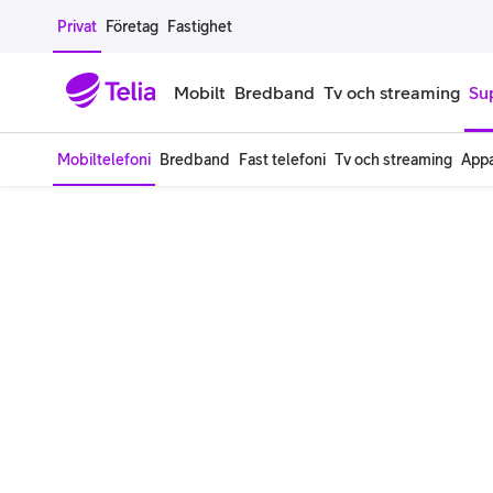
Gå till sidans innehåll
Privat
Företag
Fastighet
Mobilt
Bredband
Tv och streaming
Su
Mobiltelefoni
Bredband
Fast telefoni
Tv och streaming
Appa
Mobiltelefoner
Mobilab
iPhone
Alla mobi
Samsung Galaxy
Familjea
Google Pixel
Extra anv
Alla mobiltelefoner
Mobilabon
Begagnade mobiltelefoner