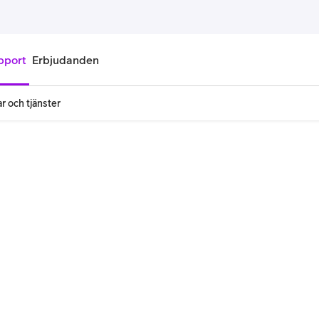
pport
Erbjudanden
r och tjänster
onnemang
Kontantkort
labonnemang
Köp kontantkort
bonnemang
Ladda kontantkort
ändare
Laddningscheck
nemang för pensionär
Registrera kontantkort