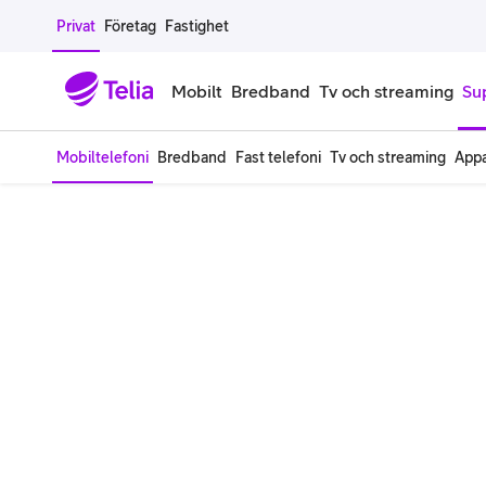
Gå till sidans innehåll
Privat
Företag
Fastighet
Mobilt
Bredband
Tv och streaming
Su
Mobiltelefoni
Bredband
Fast telefoni
Tv och streaming
Appa
Mobiltelefoner
Mobilab
iPhone
Alla mobi
Samsung Galaxy
Familjea
Google Pixel
Extra anv
Alla mobiltelefoner
Mobilabon
Begagnade mobiltelefoner