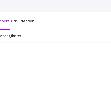
pport
Erbjudanden
r och tjänster
onnemang
Kontantkort
labonnemang
Köp kontantkort
bonnemang
Ladda kontantkort
ändare
Laddningscheck
nemang för pensionär
Registrera kontantkort