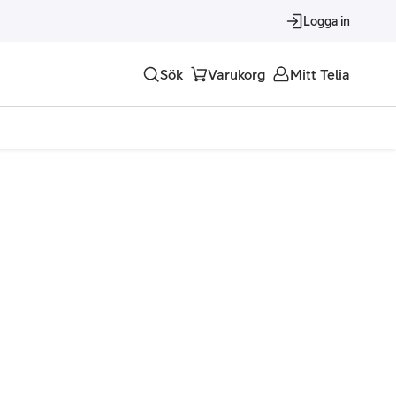
Logga in
Sök
Varukorg
Mitt Telia
Tjänster
Alla tjänster
Trygghet
Underhållning
Roaming – samtal och surf i utlandet