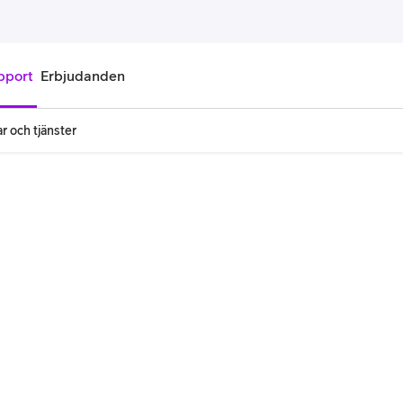
pport
Erbjudanden
r och tjänster
onnemang
Kontantkort
labonnemang
Köp kontantkort
bonnemang
Ladda kontantkort
ändare
Laddningscheck
nemang för pensionär
Registrera kontantkort