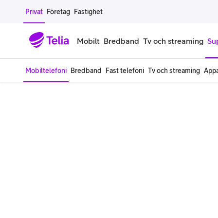
Gå till sidans innehåll
Privat
Företag
Fastighet
Mobilt
Bredband
Tv och streaming
Su
Mobiltelefoni
Bredband
Fast telefoni
Tv och streaming
Appa
Mobiltelefoner
Mobilab
iPhone
Alla mobi
Samsung Galaxy
Familjea
Google Pixel
Extra anv
Alla mobiltelefoner
Mobilabon
Begagnade mobiltelefoner