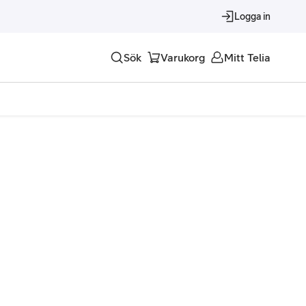
Logga in
Sök
Varukorg
Mitt Telia
Tjänster
Alla tjänster
Trygghet
Underhållning
Roaming – samtal och surf i utlandet