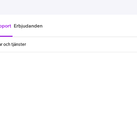
pport
Erbjudanden
r och tjänster
onnemang
Kontantkort
labonnemang
Köp kontantkort
bonnemang
Ladda kontantkort
ändare
Laddningscheck
nemang för pensionär
Registrera kontantkort