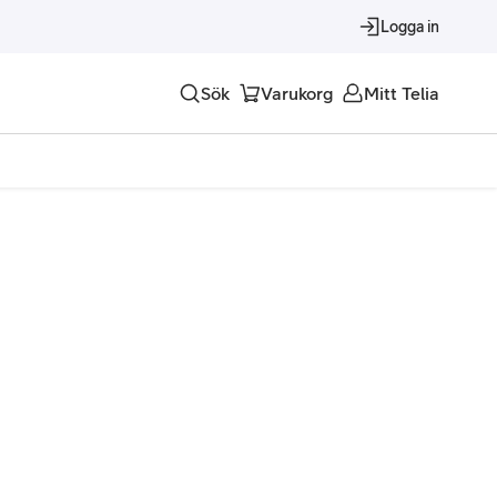
Logga in
Sök
Varukorg
Mitt Telia
Tjänster
Alla tjänster
Trygghet
Underhållning
Roaming – samtal och surf i utlandet