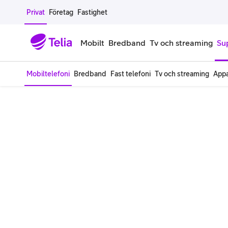
Gå till sidans innehåll
Privat
Företag
Fastighet
Mobilt
Bredband
Tv och streaming
Su
Mobiltelefoni
Bredband
Fast telefoni
Tv och streaming
Appa
Mobiltelefoner
Mobilab
iPhone
Alla mobi
Samsung Galaxy
Familjea
Google Pixel
Extra anv
Alla mobiltelefoner
Mobilabon
Begagnade mobiltelefoner