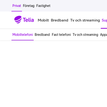
Gå till sidans innehåll
Privat
Företag
Fastighet
Mobilt
Bredband
Tv och streaming
Su
Mobiltelefoni
Bredband
Fast telefoni
Tv och streaming
Appa
Mobiltelefoner
Mobilab
iPhone
Alla mobi
Samsung Galaxy
Familjea
Google Pixel
Extra anv
Alla mobiltelefoner
Mobilabon
Begagnade mobiltelefoner