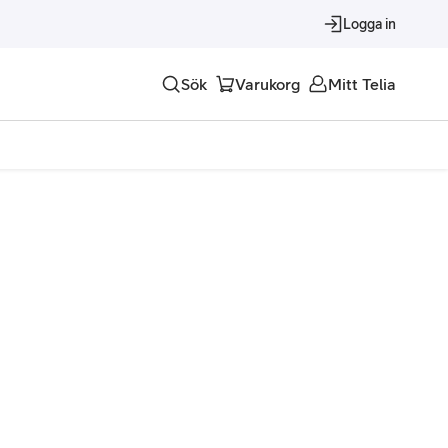
Logga in
Sök
Varukorg
Mitt Telia
Tjänster
Alla tjänster
Trygghet
Underhållning
Roaming – samtal och surf i utlandet