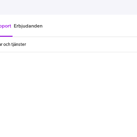
pport
Erbjudanden
r och tjänster
onnemang
Kontantkort
labonnemang
Köp kontantkort
bonnemang
Ladda kontantkort
ändare
Laddningscheck
nemang för pensionär
Registrera kontantkort